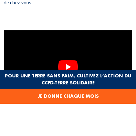
de chez vous.
POUR UNE TERRE SANS FAIM, CULTIVEZ L’ACTION DU
CCFD-TERRE SOLIDAIRE
JE DONNE CHAQUE MOIS
ENTRETIEN AVEC MIRIAM TORRES, DU
FORUM SOLIDARITÉ PÉROU, LORS DE SA
VISITE EN RHÔNE-ALPES (2024)