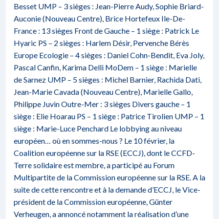
Besset UMP – 3 sièges : Jean-Pierre Audy, Sophie Briard-
Auconie (Nouveau Centre), Brice Hortefeux Ile-De-
France : 13 sièges Front de Gauche – 1 siège : Patrick Le
Hyaric PS – 2 sièges : Harlem Désir, Pervenche Bérès
Europe Ecologie – 4 sièges : Daniel Cohn-Bendit, Eva Joly,
Pascal Canfin, Karima Delli MoDem – 1 siège : Marielle
de Sarnez UMP – 5 sièges : Michel Barnier, Rachida Dati,
Jean-Marie Cavada (Nouveau Centre), Marielle Gallo,
Philippe Juvin Outre-Mer : 3 sièges Divers gauche – 1
siège : Elie Hoarau PS – 1 siège : Patrice Tirolien UMP – 1
siège : Marie-Luce Penchard Le lobbying au niveau
européen… où en sommes-nous ? Le 10 février, la
Coalition européenne sur la RSE (ECCJ), dont le CCFD-
Terre solidaire est membre, a participé au Forum
Multipartite de la Commission européenne sur la RSE. A la
suite de cette rencontre et à la demande d’ECCJ, le Vice-
président de la Commission européenne, Günter
Verheugen, a annoncé notamment la réalisation d’une