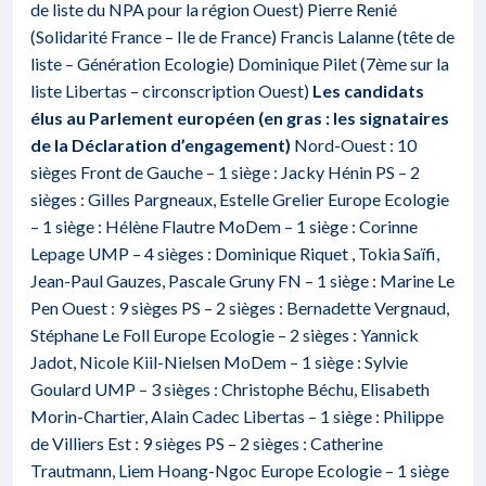
de liste du NPA pour la région Ouest) Pierre Renié
(Solidarité France – Ile de France) Francis Lalanne (tête de
liste – Génération Ecologie) Dominique Pilet (7ème sur la
liste Libertas – circonscription Ouest)
Les candidats
élus au Parlement européen (en gras : les signataires
de la Déclaration d’engagement)
Nord-Ouest : 10
sièges Front de Gauche – 1 siège : Jacky Hénin PS – 2
sièges : Gilles Pargneaux, Estelle Grelier Europe Ecologie
– 1 siège : Hélène Flautre MoDem – 1 siège : Corinne
Lepage UMP – 4 sièges : Dominique Riquet , Tokia Saïfi,
Jean-Paul Gauzes, Pascale Gruny FN – 1 siège : Marine Le
Pen Ouest : 9 sièges PS – 2 sièges : Bernadette Vergnaud,
Stéphane Le Foll Europe Ecologie – 2 sièges : Yannick
Jadot, Nicole Kiil-Nielsen MoDem – 1 siège : Sylvie
Goulard UMP – 3 sièges : Christophe Béchu, Elisabeth
Morin-Chartier, Alain Cadec Libertas – 1 siège : Philippe
de Villiers Est : 9 sièges PS – 2 sièges : Catherine
Trautmann, Liem Hoang-Ngoc Europe Ecologie – 1 siège