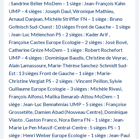
: Sandrine Bélier MoDem – 1 siège : Jean-François Kahn
UMP – 4 sièges : Joseph Daul, Véronique Mathieu,
Arnaud Danjean, Michèle Striffler FN – 1 siège : Bruno
Gollnisch Sud-Ouest : 10 sièges Front de Gauche – 1 siège
: Jean-Luc Mélenchon PS – 2 sièges : Kader Arif ,
Françoise Castex Europe Ecologie – 2 sièges : José Bové,
Catherine Grèze MoDem – 1 siège : Robert Rochefort
UMP – 4 sièges : Dominique Baudis, Christine de Veyrac,
Alain Lamassoure, Marie-Thérèse Sanchez-Schmidt Sud-
Est : 13 sièges Front de Gauche – 1 siège : Marie-
Christine Vergiat PS – 2 sièges : Vincent Peillon, Sylvie
Guillaume Europe Ecologie – 3 sièges : Michèle Rivasi,
François Alfonsi, Malika Benarab-Attou MoDem – 1
siège : Jean-Luc Bennahmias UMP – 5 sièges : Françoise
Grossetête, Damien Abad (Nouveau Centre), Dominique
Vlasto , Gaston Franco, Nora Berra FN – 1 siège : Jean-
Marie Le Pen Massif-Central-Centre : 5 sièges PS – 1
siège : Henri Weber Europe Ecologie – 1 siège : Jean-Paul