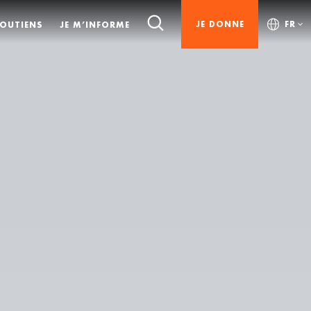
JE DONNE
FR
SOUTIENS
JE M’INFORME