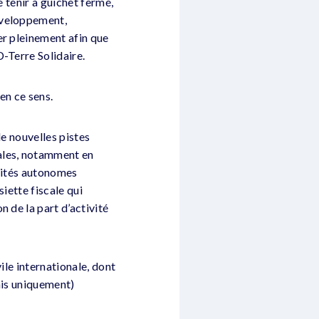
e tenir à guichet fermé,
éveloppement,
er pleinement afin que
-Terre Solidaire.
en ce sens.
de nouvelles pistes
ales, notamment en
ntités autonomes
siette fiscale qui
 de la part d’activité
ile internationale, dont
ais uniquement)