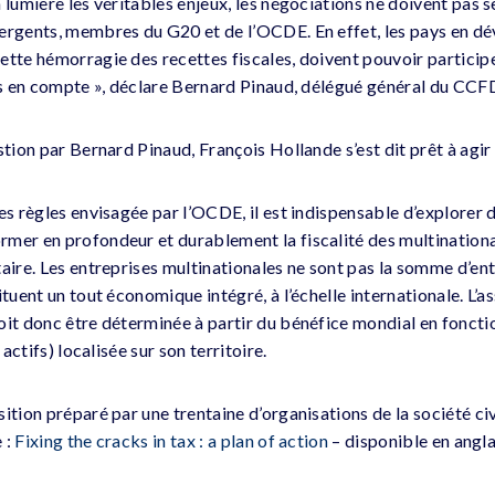
 lumière les véritables enjeux, les négociations ne doivent pas s
mergents, membres du G20 et de l’OCDE. En effet, les pays en d
ette hémorragie des recettes fiscales, doivent pouvoir particip
ris en compte », déclare Bernard Pinaud, délégué général du CCFD
stion par Bernard Pinaud, François Hollande s’est dit prêt à agir 
es règles envisagée par l’OCDE, il est indispensable d’explorer 
rmer en profondeur et durablement la fiscalité des multination
taire. Les entreprises multinationales ne sont pas la somme d’e
tuent un tout économique intégré, à l’échelle internationale. L’as
it donc être déterminée à partir du bénéfice mondial en fonction
 actifs) localisée sur son territoire.
ition préparé par une trentaine d’organisations de la société civ
 :
Fixing the cracks in tax : a plan of action
– disponible en angl