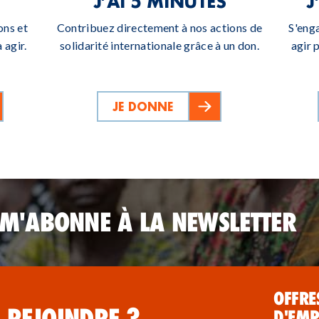
J’AI 5 MINUTES
J
ons et
Contribuez directement à nos actions de
S'eng
 agir.
solidarité internationale grâce à un don.
agir 
JE DONNE
 M'ABONNE À LA NEWSLETTER
OFFRE
 REJOINDRE ?
D'EMP