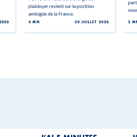
part
plaidoyer revient sur la position
mond
ambigüe de la France.
2026
6 MN
30 JUILLET 2026
5 M