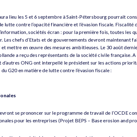
ra lieu les 5 et 6 septembre à Saint-Pétersbourg pourrait cons
 lutte contre l’opacité financière et l’évasion fiscale. Fiscalité 
nformation, sociétés écran : pour la première fois, toutes les q
our. Les chefs d’Etats et de gouvernements devront maintenant f
r et mettre en œuvre des mesures ambitieuses. Le 30 août derni
llande a reçu des représentants de la société civile française. A
d’autres ONG ont interpellé le président sur les actions priorit
du G20 en matière de lutte contre l’évasion fiscale :
ionales
devront se prononcer sur le programme de travail de l’OCDE con
ionales pour les entreprises (Projet BEPS – Base erosion and prof