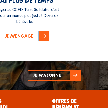
’AI PLUS DE TEMPS
ager au CCFD-Terre Solidaire, c'est
pour un monde plus juste ! Devenez
bénévole.
JE M'ENGAGE
JE M'ABONNE
S
OFFRES DE
LOI
BÉNÉVOLAT