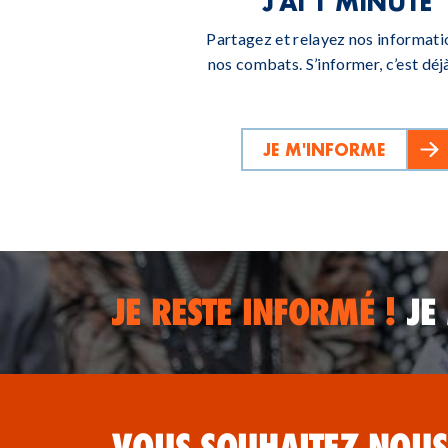
J'AI 1 MINUTE
Partagez et relayez nos informati
nos combats. S’informer, c’est déjà
JE M'INFORME
JE RESTE INFORMÉ !
JE
VOUS SOUHAITEZ NOUS