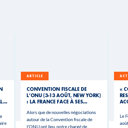
ARTICLE
ACT
UN
CONVENTION FISCALE DE
« 
L’ONU (3-13 AOÛT, NEW YORK)
RES
AL
: LA FRANCE FACE À SES
ACC
CONTRADICTIONS
MO
Alors que de nouvelles négociations
BUDGÉTAIRES
 a
Le F
autour de la Convention fiscale de
aire
août
l'ONU ont lieu, notre chargé de