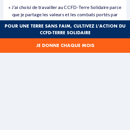
« J’ai choisi de travailler au CCFD-Terre Solidaire parce
que je partage les valeurs et les combats portés par
l’association. D’autre part, j’adhère profondément au
POUR UNE TERRE SANS FAIM, CULTIVEZ L’ACTION DU
mode d’intervention du CCFD-Terre Solidaire qui fait le
CCFD-TERRE SOLIDAIRE
pari du renforcement de la société civile locale des
pays d’intervention ».
JE DONNE CHAQUE MOIS
PARTAGER CET ARTICLE