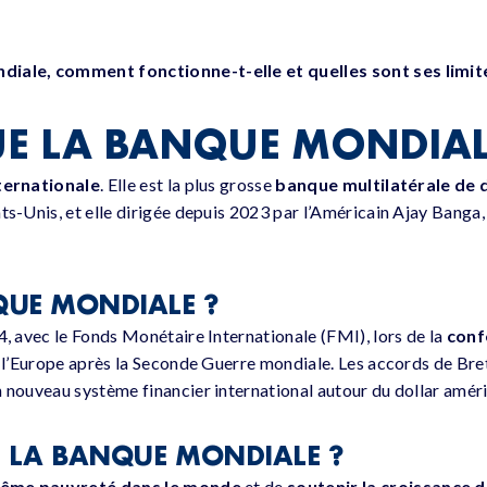
ndiale, comment fonctionne-t-elle et quelles sont ses limit
UE LA BANQUE MONDIAL
nternationale
. Elle est la plus grosse
banque multilatérale de
ats-Unis, et elle dirigée depuis 2023 par l’Américain Ajay Banga
QUE MONDIALE ?
4, avec le Fonds Monétaire Internationale (FMI), lors de la
conf
de l’Europe après la Seconde Guerre mondiale. Les accords de Br
n nouveau système financier international autour du dollar améri
DE LA BANQUE MONDIALE ?
trême pauvreté dans le monde
et de
soutenir la croissance d