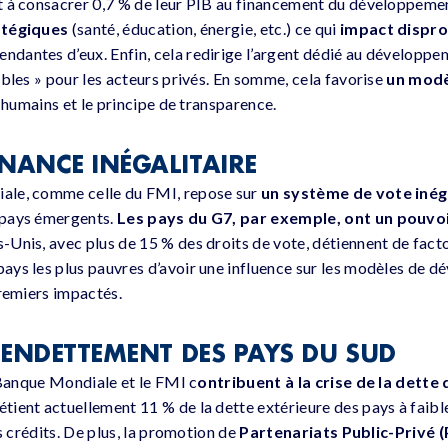
t à consacrer 0,7 % de leur PIB au financement du développement
atégiques
(santé, éducation, énergie, etc.) ce qui
impact dispro
ndantes d’eux. Enfin, cela redirige l’argent dédié au développe
ables » pour les acteurs privés. En somme, cela favorise
un modè
s humains et le principe de transparence.
NANCE INÉGALITAIRE
ale, comme celle du FMI, repose sur
un système de vote inég
 pays émergents.
Les pays du G7, par exemple, ont un pouvoir
-Unis, avec plus de 15 % des droits de vote, détiennent de facto
ys les plus pauvres d’avoir une influence sur les modèles de d
premiers impactés.
L’ENDETTEMENT DES PAYS DU SUD
a Banque Mondiale et le FMI c
ontribuent à la crise de la dette
ient actuellement 11 % de la dette extérieure des pays à faibl
es crédits. De plus, la promotion de
Partenariats Public-Privé 