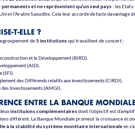
t permanents et ne représentent qu’un seul pays
: les Etats
Uni et l’Arabie Saoudite. Cela leur accorde
de facto
davantage de 
E-T-ELLE ?
 regroupement de
5 institutions
qui travaillent de concert :
Reconstruction et le Développement (BIRD).
éveloppement (AID).
 (SFI).
èglement des Différends relatifs aux investissements (CIRDI).
e des Investissements (AMGI).
ÉRENCE ENTRE LA BANQUE MONDIALE 
 deux
instituions complémentaires
dont l’objectif est d’ampl
issions diffèrent. La Banque Mondiale promeut la croissance é
ille à la stabilité du système monétaire internationale
en s’