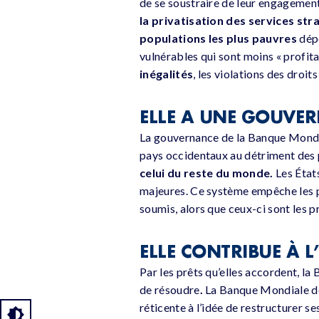
de se soustraire de leur engagemen
la privatisation des services str
populations les plus pauvres
dépe
vulnérables qui sont moins « profit
inégalités
, les violations des droit
ELLE A UNE GOUVER
La gouvernance de la Banque Mondi
pays occidentaux au détriment des
celui du reste du monde.
Les États
majeures. Ce système empêche les pa
soumis, alors que ceux-ci sont les 
ELLE CONTRIBUE À 
Par les prêts qu’elles accordent, l
de résoudre
.
La Banque Mondiale dét
réticente à l’idée de restructurer s