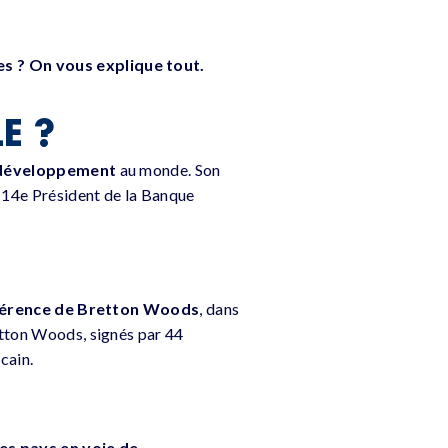
es ? On vous explique tout.
E ?
 développement
au monde. Son
, 14e Président de la Banque
érence de Bretton Woods
, dans
etton Woods, signés par 44
cain.
es pays en voie de