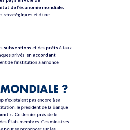
’état de l’économie mondiale.
ls stratégiques
et d’une
es
subventions
et des
prêts
à taux
nques privés,
en accordant
ent de l’institution a annoncé
MONDIALE ?
p n’existaient pas encore à sa
stitution, le président de la Banque
ment »
. Ce dernier préside le
 des États membres. Ces ministres
ne pour se prononcer sur les