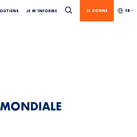
LA
JE DONNE
FR
SOUTIENS
JE M’INFORME
)
 MONDIALE