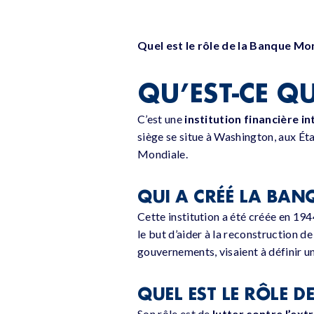
Quel est le rôle de la Banque Mo
QU’EST-CE Q
C’est une
institution financière i
siège se situe à Washington, aux Ét
Mondiale.
QUI A CRÉÉ LA BAN
Cette institution a été créée en 194
le but d’aider à la reconstruction 
gouvernements, visaient à définir u
QUEL EST LE RÔLE 
Son rôle est de
lutter contre l’ex