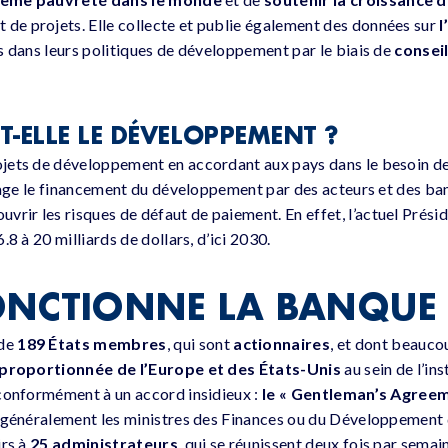
t de projets. Elle collecte et publie également des données sur
l
s dans leurs politiques de développement par le biais de
consei
-ELLE LE DÉVELOPPEMENT ?
ojets de développement en accordant aux pays dans le besoin d
urage le financement du développement par des acteurs et des ba
uvrir les risques de défaut de paiement. En effet, l’actuel Présid
8 à 20 milliards de dollars, d’ici 2030.
NCTIONNE LA BANQUE 
 de
189 États membres
, qui sont
actionnaires
, et dont beaucou
sproportionnée de l’Europe et des États-Unis
au sein de l’in
 conformément à un accord insidieux :
le « Gentleman’s Agree
t généralement les ministres des Finances ou du Développement
irs à
25 administrateurs
, qui se réunissent deux fois par semai