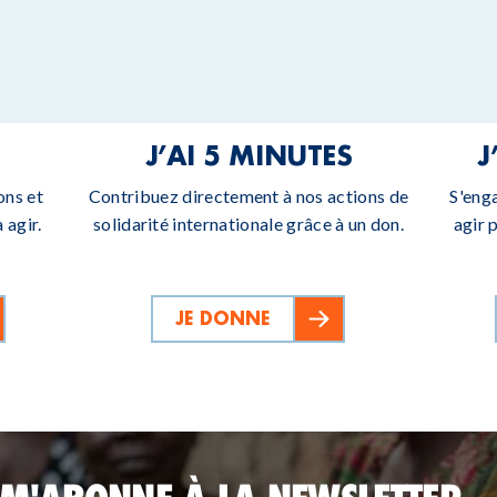
J’AI 5 MINUTES
J
ons et
Contribuez directement à nos actions de
S'eng
 agir.
solidarité internationale grâce à un don.
agir 
JE DONNE