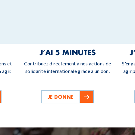
J’AI 5 MINUTES
J
ons et
Contribuez directement à nos actions de
S'eng
 agir.
solidarité internationale grâce à un don.
agir 
JE DONNE