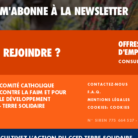
 M'ABONNE À LA NEWSLETTER
OFFRE
 REJOINDRE ?
D'EMP
CONSU
COMITÉ CATHOLIQUE
CONTACTEZ-NOUS
CONTRE LA FAIM ET POUR
F.A.Q.
LE DÉVELOPPEMENT
MENTIONS LÉGALES
- TERRE SOLIDAIRE
COOKIES
N° SIREN 775 664 527 
CULTIVEZ L’ACTION DU CCFD-TERRE SOLIDAIRE