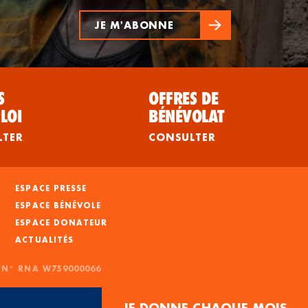
JE M'ABONNE
S
OFFRES DE
LOI
BÉNÉVOLAT
LTER
CONSULTER
ESPACE PRESSE
ESPACE BÉNÉVOLE
ESPACE DONATEUR
ACTUALITÉS
- N° RNA W759000066
JE DONNE CHAQUE MOIS