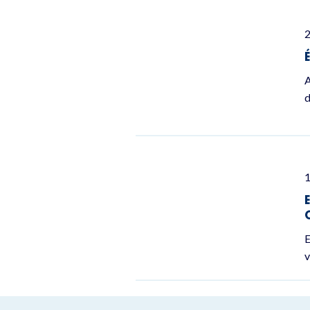
2
A
d
E
v