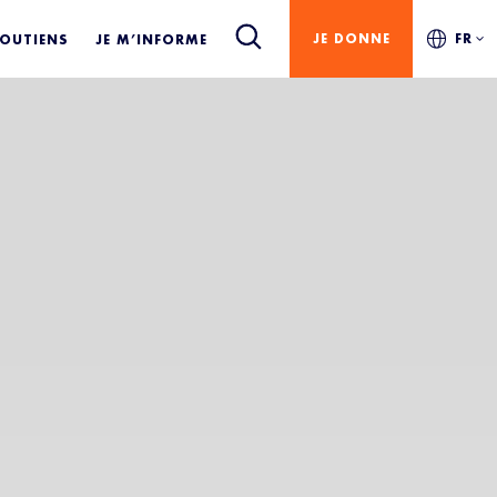
JE DONNE
FR
SOUTIENS
JE M’INFORME