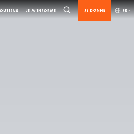
JE DONNE
FR
SOUTIENS
JE M’INFORME