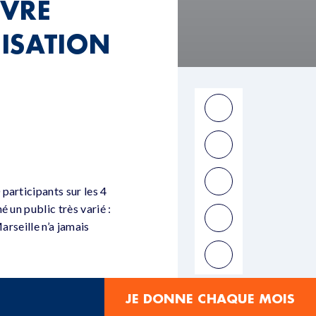
UVRE
ISATION
participants sur les 4
 un public très varié :
arseille n’a jamais
n, qu’à Marseille la
JE DONNE CHAQUE MOIS
 et non des moindres,