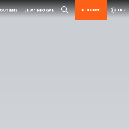
JE DONNE
FR
SOUTIENS
JE M’INFORME