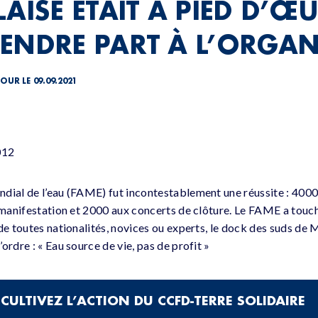
AISE ÉTAIT À PIED D’Œ
ENDRE PART À L’ORGAN
JOUR LE 09.09.2021
012
dial de l’eau (FAME) fut incontestablement une réussite : 4000 
 manifestation et 2000 aux concerts de clôture. Le FAME a touché
de toutes nationalités, novices ou experts, le dock des suds de M
ordre : « Eau source de vie, pas de profit »
n’étaient pas en reste. « Ce forum a démontré, s’il en était besoi
CULTIVEZ L’ACTION DU CCFD-TERRE SOLIDAIRE
 dynamique et présente dans les grands rendez-vous. Le prochain,