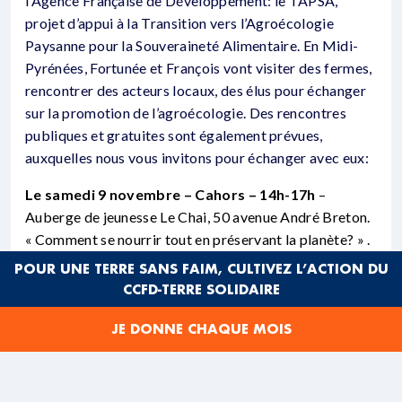
l’Agence Française de Développement: le TAPSA,
projet d’appui à la Transition vers l’Agroécologie
Paysanne pour la Souveraineté Alimentaire. En Midi-
Pyrénées, Fortunée et François vont visiter des fermes,
rencontrer des acteurs locaux, des élus pour échanger
sur la promotion de l’agroécologie. Des rencontres
publiques et gratuites sont également prévues,
auxquelles nous vous invitons pour échanger avec eux:
Le samedi 9 novembre – Cahors – 14h-17h
–
Auberge de jeunesse Le Chai, 50 avenue André Breton.
« Comment se nourrir tout en préservant la planète? » .
Projection film AlimenTerre
Les maux de notre
POUR UNE TERRE SANS FAIM, CULTIVEZ L’ACTION DU
alimentation
suivi d’un échange.
CCFD-TERRE SOLIDAIRE
Le jeudi 14 novembre – Toulouse – 18h- Salle San
JE DONNE CHAQUE MOIS
Subra
– Projection film AlimenTerre
La dernière graine
suivi d’un échange avec François Muyentwari et Michel
Metz (Réseau Pétanielle, Semences Paysannes)