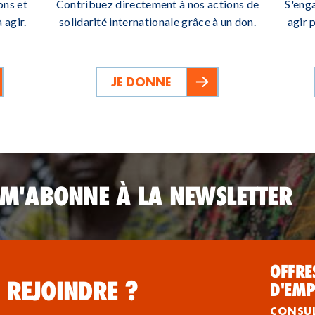
ons et
Contribuez directement à nos actions de
S'eng
 agir.
solidarité internationale grâce à un don.
agir 
JE DONNE
 M'ABONNE À LA NEWSLETTER
OFFRE
 REJOINDRE ?
D'EMP
CONSU