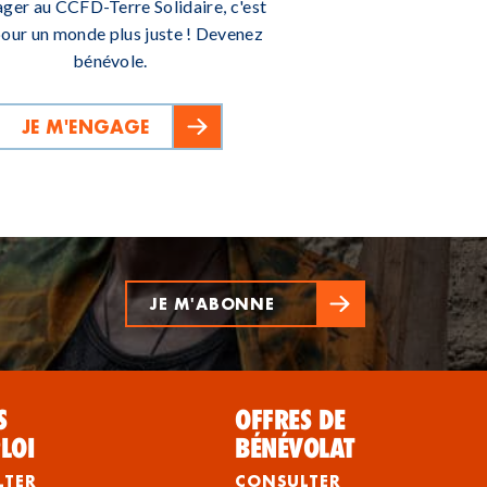
ager au CCFD-Terre Solidaire, c'est
pour un monde plus juste ! Devenez
bénévole.
JE M'ENGAGE
JE M'ABONNE
S
OFFRES DE
LOI
BÉNÉVOLAT
LTER
CONSULTER