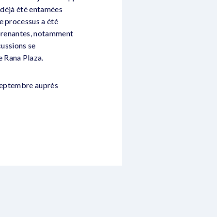
t déjà été entamées
e processus a été
s prenantes, notamment
cussions se
e Rana Plaza.
 septembre auprès