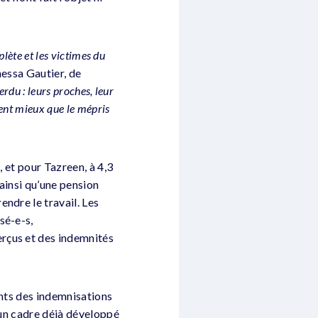
lète et les victimes du
essa Gautier, de
rdu : leurs proches, leur
ent mieux que le mépris
, et pour Tazreen, à 4,3
ainsi qu’une pension
ndre le travail. Les
sé-e-s,
rçus et des indemnités
ants des indemnisations
 un cadre déjà développé