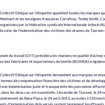
 Collectif Ethique sur l’étiquette appellent toutes les marques qu
Walmart et les enseignes françaises Carrefour, Teddy Smith, C
 organisées par la fédération syndicale internationale IndustriA
scuter de l’indemnisation des victimes des drames de Tazreen 
onale du travail (OIT) présidera les réunions en qualité d’acteur
se des fabricants et exportateurs de textile (BGMEA) a égalem
e Collectif Ethique sur l’étiquette demandent aux marques et ens
termes de compensation financière des victimes et de dévelop
une indemnisation juste et transparente des personnes affectées
 dans les deux cas, est essentielle. L’incendie de Tazreen, le 24
fondrement du Rana Plaza, le 24 avril 2013, au moins 1133 mort
nts d’indemnisation déjà versés restent largement insuffisants et