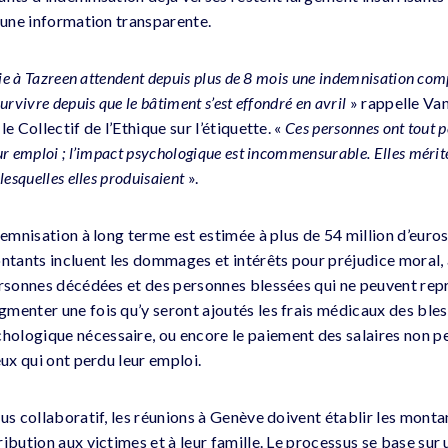
d’une information transparente.
die à Tazreen attendent depuis plus de 8 mois une indemnisation comp
urvivre depuis que le bâtiment s’est effondré en avril
» rappelle Van
e Collectif de l’Ethique sur l’étiquette. «
Ces personnes ont tout pe
ur emploi ; l’impact psychologique est incommensurable. Elles mérit
lesquelles elles produisaient
».
demnisation à long terme est estimée à plus de 54 million d’euros
ontants incluent les dommages et intérêts pour préjudice moral, 
ersonnes décédées et des personnes blessées qui ne peuvent repre
menter une fois qu’y seront ajoutés les frais médicaux des bles
ologique nécessaire, ou encore le paiement des salaires non pe
eux qui ont perdu leur emploi.
sus collaboratif, les réunions à Genève doivent établir les mont
ibution aux victimes et à leur famille. Le processus se base sur