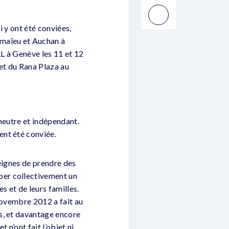
i y ont été conviées,
amaïeu et Auchan à
LL à Genève les 11 et 12
et du Rana Plaza au
 neutre et indépendant.
ent été conviée.
eignes de prendre des
per collectivement un
 et de leurs familles.
 novembre 2012 a fait au
s, et davantage encore
 n’ont fait l’objet ni