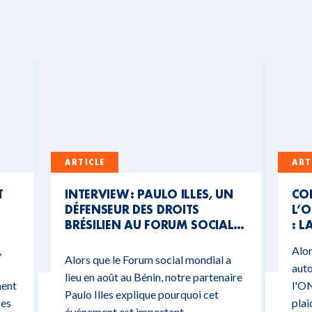
ARTICLE
ART
T
INTERVIEW : PAULO ILLES, UN
CO
DÉFENSEUR DES DROITS
L’O
BRÉSILIEN AU FORUM SOCIAL
: L
MONDIAL DU BÉNIN
CO
,
Alor
BU
Alors que le Forum social mondial a
auto
lieu en août au Bénin, notre partenaire
ment
l'ON
Paulo Illes explique pourquoi cet
ces
plai
événement est important.