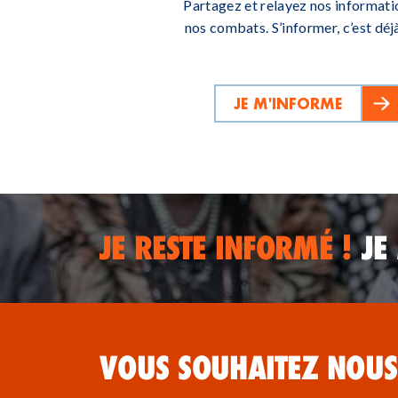
Partagez et relayez nos informati
nos combats. S’informer, c’est déjà
JE M'INFORME
JE RESTE INFORMÉ !
JE
VOUS SOUHAITEZ NOUS