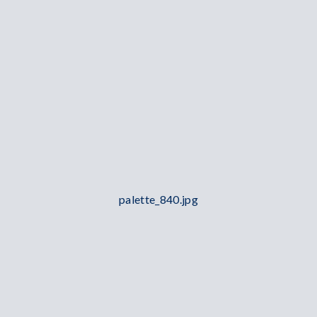
palette_840.jpg