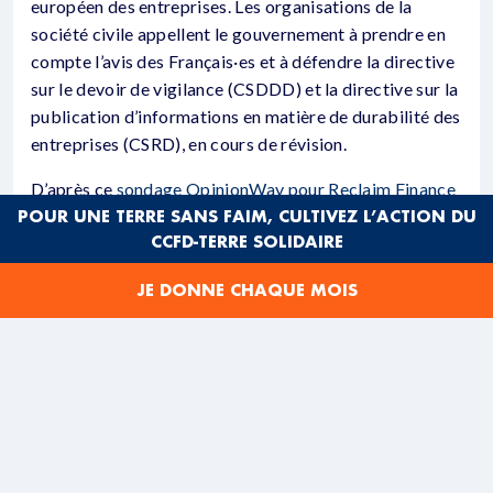
européen des entreprises. Les organisations de la
société civile appellent le gouvernement à prendre en
compte l’avis des Français·es et à défendre la directive
sur le devoir de vigilance (CSDDD) et la directive sur la
publication d’informations en matière de durabilité des
entreprises (CSRD), en cours de révision.
D’après ce
sondage OpinionWay pour Reclaim Finance
et le FCJE
(2) :
POUR UNE TERRE SANS FAIM, CULTIVEZ L’ACTION DU
CCFD-TERRE SOLIDAIRE
8 Français·es sur 10
(81 %) veulent que les
JE DONNE CHAQUE MOIS
multinationales soient tenues responsables de leurs
impacts sociaux, environnementaux et climatiques
et ceux de leurs partenaires et sous-traitants.
86 %
veulent que les pouvoirs publics régulent les
entreprises pour qu’elles soient plus transparentes
et préviennent leurs impacts, et ce même si des
coûts supplémentaires existent pour les
entreprises.