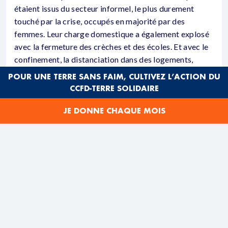
étaient issus du secteur informel, le plus durement
touché par la crise, occupés en majorité par des
femmes. Leur charge domestique a également explosé
avec la fermeture des crèches et des écoles. Et avec le
confinement, la distanciation dans des logements,
souvent exigus, s’est avérée impossible. La dépendance
POUR UNE TERRE SANS FAIM, CULTIVEZ L’ACTION DU
des femmes vis-à-vis des hommes s’est accrue, parfois
CCFD-TERRE SOLIDAIRE
enfermées avec un partenaire violent. Les médias ont
ainsi rapporté une nette augmentation de ces violences
JE DONNE CHAQUE MOIS
: la
hotline
de la police a enregistré 2300 appels
pendant les 5 premiers jours du confinement,
3 fois plus qu’avant la pandémie. Et jusqu’à 120 000
appels recensés pendant les 3 premières semaines.
Si la plupart des associations sud-africaines soutenues
par le CCFD-Terre Solidaire ont dû adapter leurs
activités aux mesures prises pour endiguer le virus,
toutes ont redoublé d’efforts pour venir en aide à ces