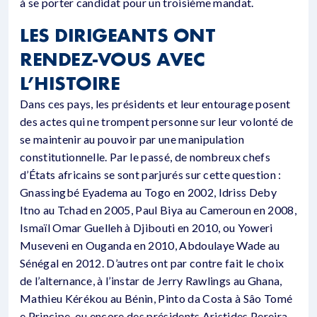
à se porter candidat pour un troisième mandat.
LES DIRIGEANTS ONT
RENDEZ-VOUS AVEC
L’HISTOIRE
Dans ces pays, les présidents et leur entourage posent
des actes qui ne trompent personne sur leur volonté de
se maintenir au pouvoir par une manipulation
constitutionnelle. Par le passé, de nombreux chefs
d’États africains se sont parjurés sur cette question :
Gnassingbé Eyadema au Togo en 2002, Idriss Deby
Itno au Tchad en 2005, Paul Biya au Cameroun en 2008,
Ismaïl Omar Guelleh à Djibouti en 2010, ou Yoweri
Museveni en Ouganda en 2010, Abdoulaye Wade au
Sénégal en 2012. D’autres ont par contre fait le choix
de l’alternance, à l’instar de Jerry Rawlings au Ghana,
Mathieu Kérékou au Bénin, Pinto da Costa à Sâo Tomé
e Principe, ou encore des présidents Aristides Pereira,