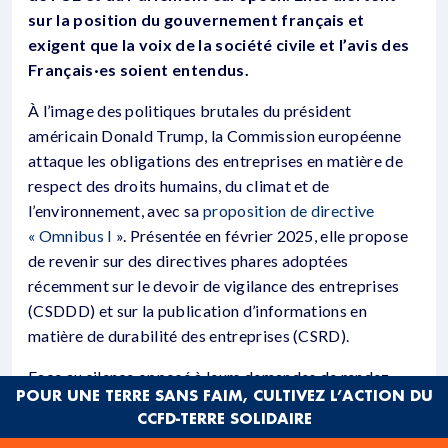
sur la position du gouvernement français et
exigent que la voix de la société civile et l’avis des
Français·es soient entendus.
À l’image des politiques brutales du président
américain Donald Trump, la Commission européenne
attaque les obligations des entreprises en matière de
respect des droits humains, du climat et de
l’environnement, avec sa
proposition de directive
« Omnibus I
». Présentée en février 2025, elle propose
de revenir sur des directives phares adoptées
récemment sur le devoir de vigilance des entreprises
(CSDDD) et sur la publication d’informations en
matière de durabilité des entreprises (CSRD).
Face au silence opposé à leurs demandes de rendez-
POUR UNE TERRE SANS FAIM, CULTIVEZ L’ACTION DU
vous auprès de l’Elysée et de Matignon (1), une large
CCFD-TERRE SOLIDAIRE
coalition d’organisations a dénoncé aujourd’hui un