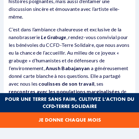
histoires poignantes, mais aussi d’entamer une
discussion sincère et émouvante avec l’artiste elle-
même.
C’est dans l’ambiance chaleureuse et exclusive de la
nanobrasserie
Le Grabuge
, rendez-vous convivial pour
les bénévoles du CCFD-Terre Solidaire, que nous avons
eu la chance de l’accueillir. Au milieu de ce joyeux «
grabuge » d’humanistes et de défenseurs de
l’environnement,
Anush Babajanyan
a généreusement
donné carte blanche à nos questions. Elle a partagé
avec nous les
coulisses de son travail
, ses
rencontres avec les populations marginalisées
de
POUR UNE TERRE SANS FAIM, CULTIVEZ L’ACTION DU
cette région, et
les défis auxquels elles sont
CCFD-TERRE SOLIDAIRE
confrontées au quotidien
.
JE DONNE CHAQUE MOIS