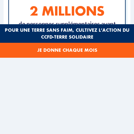
2 MILLIONS
de personnes supplémentaires ayant
POUR UNE TERRE SANS FAIM, CULTIVEZ L’ACTION DU
besoin d’aide humanitaire
CCFD-TERRE SOLIDAIRE
JE DONNE CHAQUE MOIS
3 ,5 MILLIONS
de déplacés internes
Le pays, déjà ravagé par des années de
guerre civile et
d’isolement international,
se trouve désormais face
à une
double crise
: celle du séisme et celle d’un