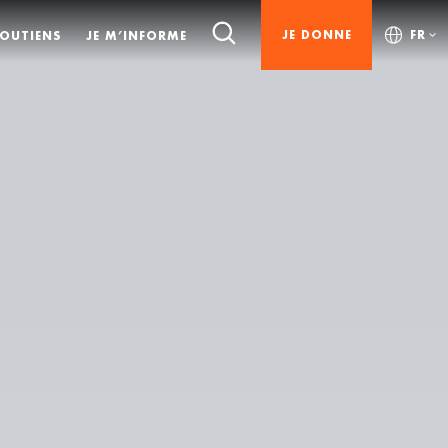
JE DONNE
FR
SOUTIENS
JE M’INFORME