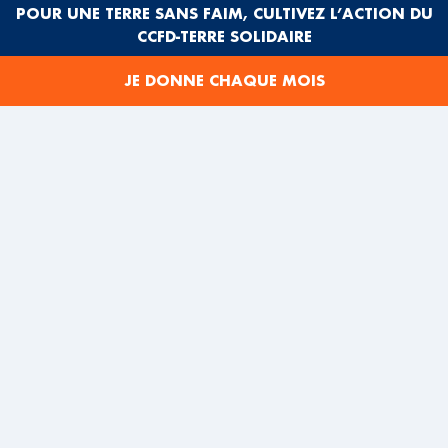
POUR UNE TERRE SANS FAIM, CULTIVEZ L’ACTION DU
Pendant deux semaines, des
jeunes en formation
CCFD-TERRE SOLIDAIRE
agricole, venus de France et du Sénégal
, vont
sillonner la région à la rencontre du
public
et des
JE DONNE CHAQUE MOIS
initiatives locales
solidaires et engagées pour des
systèmes alimentaires durables
.
Des
événements
sportifs, festifs et/ou engagés
ouverts au grand public seront organisés tout au long
de leur périple !
POURQUOI LES REJOINDRE
? POUR MIEUX
COMPRENDRE COMMENT ON PEUT
PRODUIRE ET
MANGER AUTREMENT
, ICI ET AILLEURS,
DÉCOUVRIR DES
INITIATIVES CONCRÈTES
PRÈS DE
CHEZ SOI ET SE DONNER LES MOYENS D’
AGIR
COLLECTIVEMENT
.