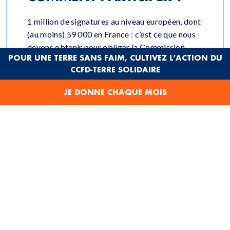
1 million de signatures au niveau européen, dont
(au moins) 59 000 en France : c’est ce que nous
devons obtenir pour obliger la Commission
POUR UNE TERRE SANS FAIM, CULTIVEZ L’ACTION DU
européenne à examiner cette initiative
CCFD-TERRE SOLIDAIRE
citoyenne européenne et à s’emparer du sujet du
droit à l’alimentation.
JE DONNE CHAQUE MOIS
Votre participation peut faire la différence !
Voici plusieurs façons de vous engager :
Niveau 1 : Signez l’initiative citoyenne
européenne
Niveau 2 : Partagez-la à votre entourage et
sur les réseaux sociaux
Niveau 3 : Parlez du droit à l’alimentation
autour de vous