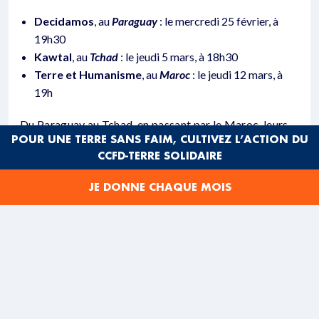
Decidamos
, au
Paraguay
: le mercredi 25 février, à
19h30
Kawtal
, au
Tchad
: le jeudi 5 mars, à 18h30
Terre et Humanisme
, au
Maroc
: le jeudi 12 mars, à
19h
Du Paraguay au Tchad, en passant par le Maroc, leurs
POUR UNE TERRE SANS FAIM, CULTIVEZ L’ACTION DU
témoignages nous rappellent que la solidarité
CCFD-TERRE SOLIDAIRE
internationale n’est pas une idée abstraite : elle se
construit dans des territoires, des luttes, des espoirs et
JE DONNE CHAQUE MOIS
des actions concrètes portées par des communautés
locales.
Pour plus d’infos sur nos partenaires
ambassadeur
s,
cliquez ici
.
Vivre le Carême avec le CCFD-Terre Solidaire, c’est
accepter de se laisser interpeller, de changer de regard,
et de faire le lien entre ici et ailleurs. C’est aussi prendre
le temps de la rencontre, du partage et de l’espérance,