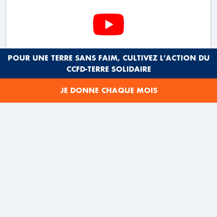
POUR UNE TERRE SANS FAIM, CULTIVEZ L’ACTION DU
CCFD-TERRE SOLIDAIRE
JE DONNE CHAQUE MOIS
La communauté paysanne San Jorge souffre d’un
manque de terres pour pouvoir continuer à se nourrir
et à se loger. Pendant ce temps, un grand producteur
allemand s’est accaparé 3 000 hectares pour y
cultiver des cultures transgéniques.
Face à l’inefficacité des voies légales et à la
corruption, la communauté est contrainte de passer
par l’occupation de ces terres mal acquises pour
pouvoir continuer à faire vivre les familles.