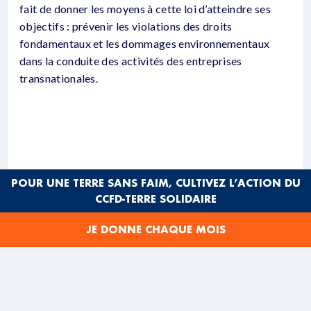
fait de donner les moyens à cette loi d’atteindre ses
objectifs : prévenir les violations des droits
fondamentaux et les dommages environnementaux
dans la conduite des activités des entreprises
transnationales.
POUR UNE TERRE SANS FAIM, CULTIVEZ L’ACTION DU
CCFD-TERRE SOLIDAIRE
JE DONNE CHAQUE MOIS
La loi française sur le devoir de vigilance, entrée en
vigueur en mars 2017 (1), est une loi pionnière en cela
qu’elle déplace sur le terrain de la mise en œuvre la
question de la responsabilité des acteurs économiques.