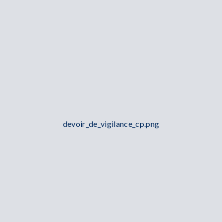
devoir_de_vigilance_cp.png