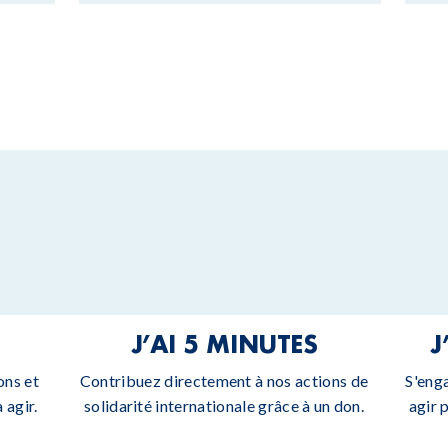
J’AI 5 MINUTES
J
ons et
Contribuez directement à nos actions de
S'eng
 agir.
solidarité internationale grâce à un don.
agir 