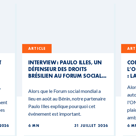
ARTICLE
ART
T
INTERVIEW : PAULO ILLES, UN
CO
DÉFENSEUR DES DROITS
L’O
BRÉSILIEN AU FORUM SOCIAL
: L
MONDIAL DU BÉNIN
CO
,
Alor
BU
Alors que le Forum social mondial a
auto
lieu en août au Bénin, notre partenaire
ment
l'ON
Paulo Illes explique pourquoi cet
ces
plai
événement est important.
ambi
2026
6 MN
31 JUILLET 2026
6 M