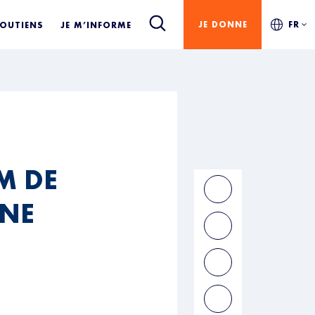
JE DONNE
FR
SOUTIENS
JE M’INFORME
M DE
NNE