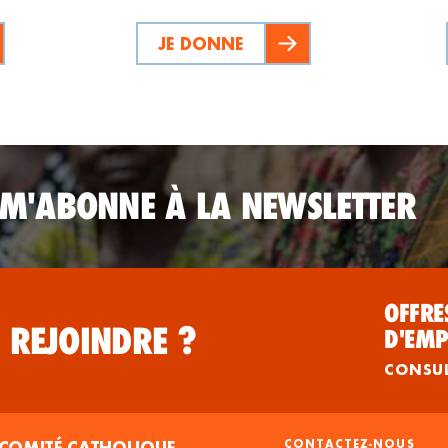
JE DONNE
 M'ABONNE À LA NEWSLETTER
OFFRE
 REJOINDRE ?
D'EMP
CONSU
COMITÉ CATHOLIQUE
CONTACTEZ-NOUS