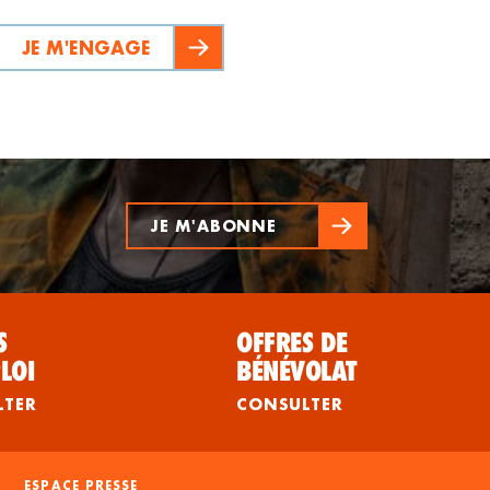
JE M'ENGAGE
JE M'ABONNE
S
OFFRES DE
LOI
BÉNÉVOLAT
LTER
CONSULTER
ESPACE PRESSE