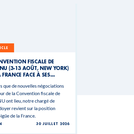
ICLE
NVENTION FISCALE DE
NU (3-13 AOÛT, NEW YORK)
A FRANCE FACE À SES
NTRADICTIONS
s que de nouvelles négociations
DGÉTAIRES
ur de la Convention fiscale de
U ont lieu, notre chargé de
doyer revient sur la position
güe de la France.
N
30 JUILLET 2026