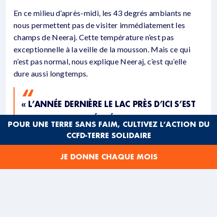
En ce milieu d’après-midi, les 43 degrés ambiants ne
nous permettent pas de visiter immédiatement les
champs de Neeraj. Cette température n’est pas
exceptionnelle à la veille de la mousson. Mais ce qui
n’est pas normal, nous explique Neeraj, c’est qu’elle
dure aussi longtemps.
« L’ANNÉE DERNIÈRE LE LAC PRÈS D’ICI S’EST
TOTALEMENT ASSÉCHÉ. IL FAUT CREUSER
POUR UNE TERRE SANS FAIM, CULTIVEZ L’ACTION DU
TOUJOURS PLUS PROFOND POUR TROUVER
CCFD-TERRE SOLIDAIRE
DE L’EAU ».
JE DONNE CHAQUE MOIS
Dans la cour devant la maison, le puits qu’il a toujours
connu en service dans son enfance n’a plus une goutte à
offrir. La mousson elle aussi est perturbée :
« il pleut en
une semaine ce qu’il pleuvait avant en un mois ».
L’eau