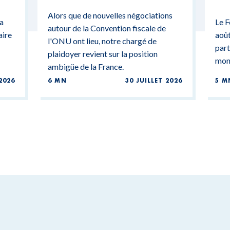
CONTRADICTIONS
MO
Alors que de nouvelles négociations
BUDGÉTAIRES
 a
Le F
autour de la Convention fiscale de
aire
août
l'ONU ont lieu, notre chargé de
part
plaidoyer revient sur la position
mond
ambigüe de la France.
2026
6 MN
30 JUILLET 2026
5 M