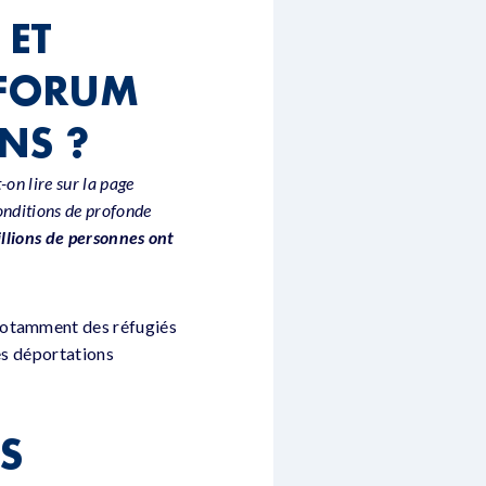
 ET
 FORUM
NS ?
-on lire sur la page
conditions de profonde
llions de personnes ont
s notamment des réfugiés
es déportations
S