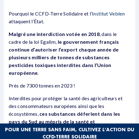
Pourquoi le CCFD-Terre Solidaire et l’
Institut Veblen
attaquent l’État.
Malgré une interdiction votée en 2018
, dans le
cadre de la loi Egalim,
le gouvernement français
continue d’autoriser l’export chaque année de
plusieurs milliers de tonnes de substances
pesticides toxiques interdites dans l’Union
européenne
.
Près de 7300 tonnes en 2023 !
Interdites pour protéger la santé des agriculteurs et
des consommateurs européens ainsi que les
écosystèmes,
ces substances déferlent dans les
pays du Sud au mépris de la santé et
l’environnement de leurs populations
.
POUR UNE TERRE SANS FAIM, CULTIVEZ L’ACTION DU
CCFD-TERRE SOLIDAIRE