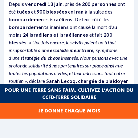
Depuis
vendredi 13 juin
, près de
200 personnes
ont
été
tuées
et
900 blessées
en
Iran
à la suite des
bombardements israéliens
. De leur côté, les
bombardements iraniens
ont causé la mort d’au
moins
24 Israéliens et Israéliennes
et fait
200
blessés.
«
Une fois encore, les
civils
paient un tribut
insupportable à une
escalade meurtrière,
symptôme
d’une
stratégie du chaos
insensée. Nous pensons avec une
profonde solidarité à nos partenaires sur place ainsi que
toutes les populations civiles, et leur adressons tout notre
soutien
», déclare
Sarah Lecoq, chargée de plaidoyer
au CCFD-Terre Solidaire
. De plus, depuis cette
POUR UNE TERRE SANS FAIM, CULTIVEZ L’ACTION DU
offensive soudaine
d’Israël
contre
l’Iran
, les risques
CCFD-TERRE SOLIDAIRE
d’
escalade régionale
sont immenses et menacent les
JE DONNE CHAQUE MOIS
populations
libanaise
,
syrienne
,
irakienne
, et
yéménite
, dans une guerre qui apparaît toujours plus
sans limites.