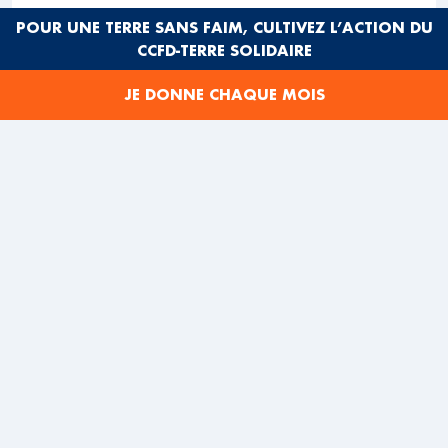
POUR UNE TERRE SANS FAIM, CULTIVEZ L’ACTION DU
CCFD-TERRE SOLIDAIRE
JE DONNE CHAQUE MOIS
L’extractivisme désigne l’exploitation intensive des
ressources naturelles (minéraux, hydrocarbures, forêts,
etc.) pour l’exportation, souvent au détriment des