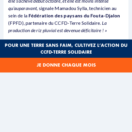
elle s’achève début octobre, et elle est moins intense
qu’auparavant,
signale Mamadou Sylla, technicien au
sein de la
Fédération des paysans du Fouta-Djalon
(FPFD), partenaire du CCFD-Terre Solidaire.
La
production de riz pluvial est devenue déficitaire ! »
Si l’on constate le retour d’épisodes semblables tous
POUR UNE TERRE SANS FAIM, CULTIVEZ L’ACTION DU
les dix ans environ, la tendance est à l’aggravation selon
CCFD-TERRE SOLIDAIRE
les paysans.
« Ils sont en alerte, conscients qu’une
mutation climatique durable est en train de se manifester
JE DONNE CHAQUE MOIS
»,
commente Isabelle Manimben, chargée de mission
Afrique au CCFD-Terre Solidaire.
Le dérèglement climatique n’est pas le seul responsable
des difficultés nouvelles de cette petite agriculture.
Abdoul Karim Diallo incrimine
les brûlis et le
déboisement des coteaux
.
« L’intensité des feux de
brousse a considérablement augmenté, la végétation se
raréfie, le cycle de l’eau s’est modifié ».
Les bas-fonds,