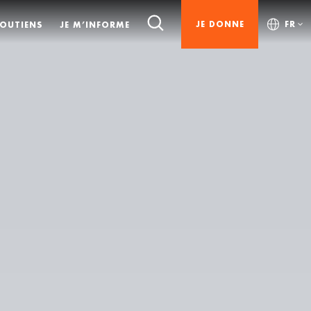
JE DONNE
FR
SOUTIENS
JE M’INFORME