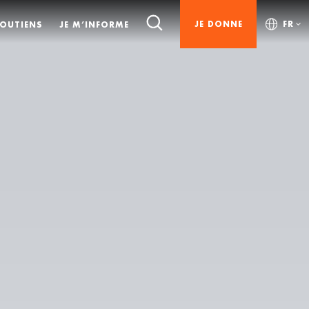
JE DONNE
FR
SOUTIENS
JE M’INFORME