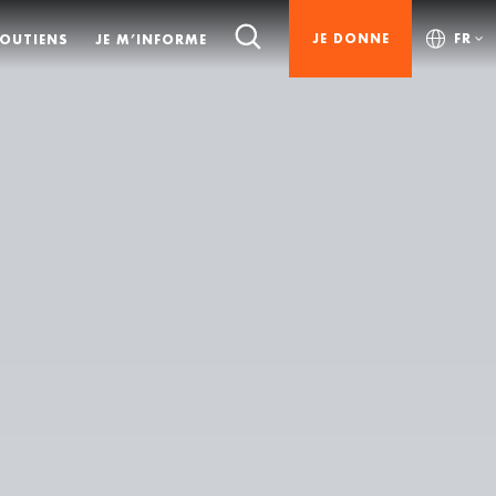
JE DONNE
FR
SOUTIENS
JE M’INFORME