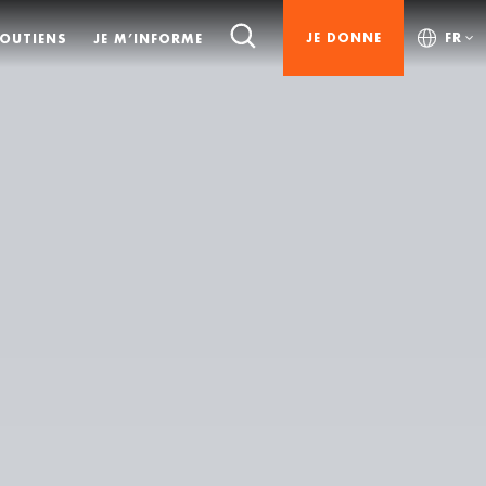
JE DONNE
FR
SOUTIENS
JE M’INFORME