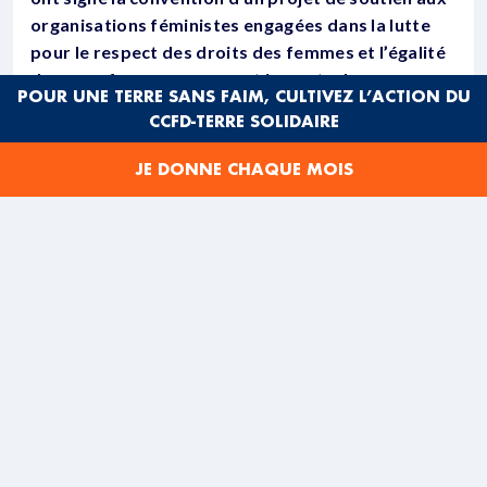
organisations féministes engagées dans la lutte
pour le respect des droits des femmes et l’égalité
de genre face aux causes et impacts du
POUR UNE TERRE SANS FAIM, CULTIVEZ L’ACTION DU
changement climatique, dans le financement
CCFD-TERRE SOLIDAIRE
d’alternatives pour la transition écologique, la
préservation de la biodiversité et la gestion
JE DONNE CHAQUE MOIS
durable des ressources naturelles. Ce projet
‘’Féministes pour des Alternatives Climat et
Environnement’’ (FACE), s’inscrit dans le cadre du
Fonds de soutien aux Organisations Féministes
(FSOF).
Genre et adaptation au changement climatique
Porté cette année par la Commission pour le Statut des
Femmes (CSW) et souligné dans le rapport du GIEC sur
l’adaptation publié fin février 2022,
le lien entre le
genre et le changement climatique est un axe de