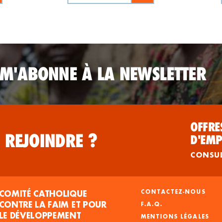
 M'ABONNE À LA NEWSLETTER
OFFRE
 REJOINDRE ?
D'EMP
CONSU
COMITÉ CATHOLIQUE
CONTACTEZ-NOUS
CONTRE LA FAIM ET POUR
F.A.Q.
LE DÉVELOPPEMENT
MENTIONS LÉGALES