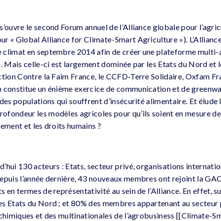
’ouvre le second Forum annuel de l’Alliance globale pour l’agric
r « Global Alliance for Climate-Smart Agriculture »). L’Alliance
climat en septembre 2014 afin de créer une plateforme multi-a
s. Mais celle-ci est largement dominée par les Etats du Nord et 
ction Contre la Faim France, le CCFD-Terre Solidaire, Oxfam Fr
m constitue un énième exercice de communication et de greenwa
des populations qui souffrent d’insécurité alimentaire. Et élude l
fondeur les modèles agricoles pour qu’ils soient en mesure de 
nement et les droits humains ?
hui 130 acteurs : Etats, secteur privé, organisations internation
epuis l’année dernière, 43 nouveaux membres ont rejoint la GA
 en termes de représentativité au sein de l’Alliance. En effet, 
es Etats du Nord ; et 80% des membres appartenant au secteur p
 chimiques et des multinationales de l’agrobusiness [[Climate-S