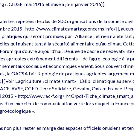
g?, CIDSE, mai 2015 et mise à jour janvier 2016]].
 alertes répétées de plus de 300 organisations de la société civil
embre 2015 : http://www.climatesmartagconcerns.info/]], aucun
 pratiques qui seront promues par l’Alliance ; et rien n’a été fai
elles qui nuisent tant à la sécurité alimentaire qu’au climat. Cet
u Forum qui s’ouvre aujourd’hui. Dénuée de cadre de redevabilité
les agricoles extrêmement différents – de l’agro-écologie à la
nnementaux sociaux et économiques varient. Sous couvert d’inno
s, la GACSA fait l’apologie de pratiques agricoles largement mi
[[Voir L’agriculture «climate smart» : L’alibi climatique au servic
 ACF, AVSF, CCFD-Terre Solidaire, Gevalor, Oxfam France, Peupl
 2015 – http://www.rac-f.org/IMG/pdf/Fiche_climate_smart_agri
s d’un exercice de communication verte lors duquel la France p
agroécologique ».
as non plus rester en marge des espaces officiels onusiens et ten