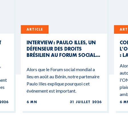
ARTICLE
ART
T
INTERVIEW : PAULO ILLES, UN
CO
DÉFENSEUR DES DROITS
L’O
BRÉSILIEN AU FORUM SOCIAL
: L
MONDIAL DU BÉNIN
CO
,
Alor
BU
Alors que le Forum social mondial a
auto
lieu en août au Bénin, notre partenaire
ment
l'ON
Paulo Illes explique pourquoi cet
ces
plai
événement est important.
ambi
2026
6 MN
31 JUILLET 2026
6 M