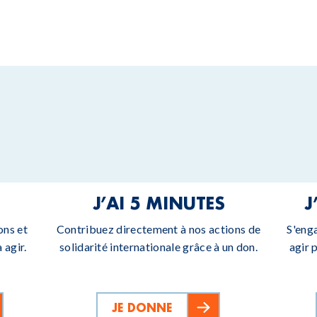
J’AI 5 MINUTES
J
ons et
Contribuez directement à nos actions de
S'eng
 agir.
solidarité internationale grâce à un don.
agir 
JE DONNE