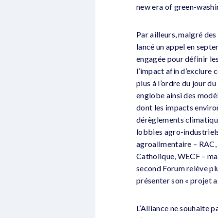
new era of green-washin
Par ailleurs, malgré des
lancé un appel en sept
engagée pour définir les
l’impact afin d’exclure c
plus à l’ordre du jour d
englobe ainsi des modè
dont les impacts enviro
dérèglements climatique
lobbies agro-industriels 
agroalimentaire – RAC,
Catholique, WECF – mai
second Forum relève plu
présenter son « projet 
L’Alliance ne souhaite p