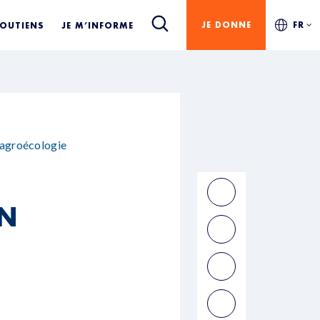
JE DONNE
FR
SOUTIENS
JE M’INFORME
 agroécologie
UN