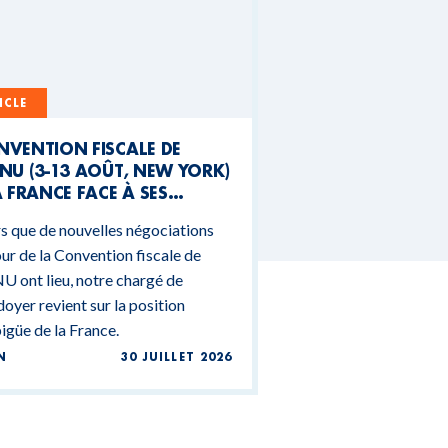
ICLE
NVENTION FISCALE DE
NU (3-13 AOÛT, NEW YORK)
A FRANCE FACE À SES
NTRADICTIONS
s que de nouvelles négociations
DGÉTAIRES
ur de la Convention fiscale de
U ont lieu, notre chargé de
doyer revient sur la position
güe de la France.
N
30 JUILLET 2026