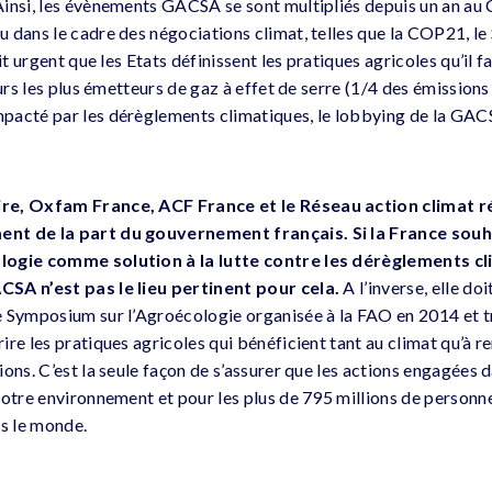
insi, les évènements GACSA se sont multipliés depuis un an au C
 dans le cadre des négociations climat, telles que la COP21, l
it urgent que les Etats définissent les pratiques agricoles qu’il f
eurs les plus émetteurs de gaz à effet de serre (1/4 des émission
pacté par les dérèglements climatiques, le lobbying de la GACS
re, Oxfam France, ACF France et le Réseau action climat ré
nt de la part du gouvernement français. Si la France souh
logie comme solution à la lutte contre les dérèglements cli
SA n’est pas le lieu pertinent pour cela.
A l’inverse, elle doi
 Symposium sur l’Agroécologie organisée à la FAO en 2014 et tra
re les pratiques agricoles qui bénéficient tant au climat qu’à r
ons. C’est la seule façon de s’assurer que les actions engagées d
notre environnement et pour les plus de 795 millions de personne
ns le monde.