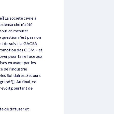
e[[La société civile a
e démarche n’a été
t pour en mesurer
te question n’est pas non
 et de suivi, la GACSA
 promotion des OGM – et
ver pour faire face aux
ses en avant par les
e de l’industrie
es Solidaires, Secours
.pdf]]. Au final, ce
révoit pourtant de
te de diffuser et