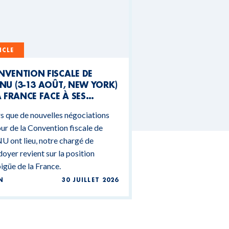
ICLE
NVENTION FISCALE DE
NU (3-13 AOÛT, NEW YORK)
A FRANCE FACE À SES
NTRADICTIONS
s que de nouvelles négociations
DGÉTAIRES
ur de la Convention fiscale de
U ont lieu, notre chargé de
doyer revient sur la position
güe de la France.
N
30 JUILLET 2026