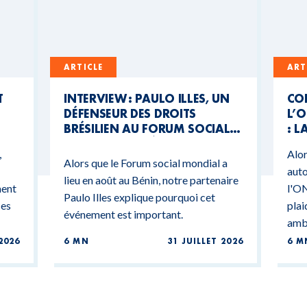
ARTICLE
ART
T
INTERVIEW : PAULO ILLES, UN
CO
DÉFENSEUR DES DROITS
L’O
BRÉSILIEN AU FORUM SOCIAL
: L
MONDIAL DU BÉNIN
CO
,
Alor
BU
Alors que le Forum social mondial a
auto
lieu en août au Bénin, notre partenaire
ment
l'ON
Paulo Illes explique pourquoi cet
ces
plai
événement est important.
ambi
2026
6 MN
31 JUILLET 2026
6 M