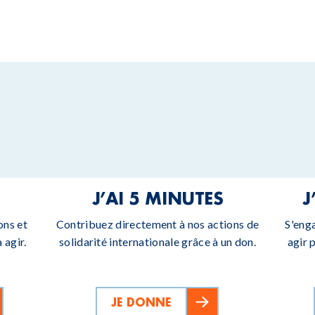
J’AI 5 MINUTES
J
ons et
Contribuez directement à nos actions de
S'eng
 agir.
solidarité internationale grâce à un don.
agir 
JE DONNE