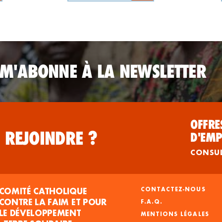
 M'ABONNE À LA NEWSLETTER
OFFRE
 REJOINDRE ?
D'EMP
CONSU
COMITÉ CATHOLIQUE
CONTACTEZ-NOUS
CONTRE LA FAIM ET POUR
F.A.Q.
LE DÉVELOPPEMENT
MENTIONS LÉGALES