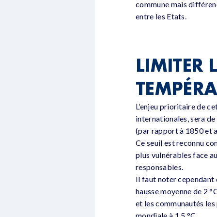
commune mais différenci
entre les Etats.
LIMITER
TEMPÉRA
L’enjeu prioritaire de 
internationales, sera d
(par rapport à 1850 et 
Ce seuil est reconnu co
plus vulnérables face a
responsables.
Il faut noter cependant 
hausse moyenne de 2 °C s
et les communautés les 
mondiale à 1,5 °C.