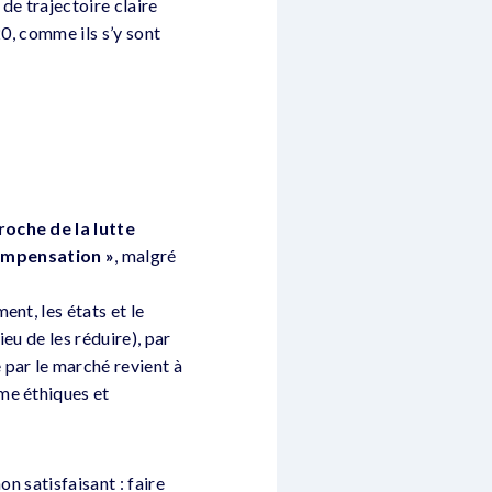
de trajectoire claire
20, comme ils s’y sont
oche de la lutte
compensation »
, malgré
nt, les états et le
eu de les réduire), par
 par le marché revient à
me éthiques et
n satisfaisant : faire