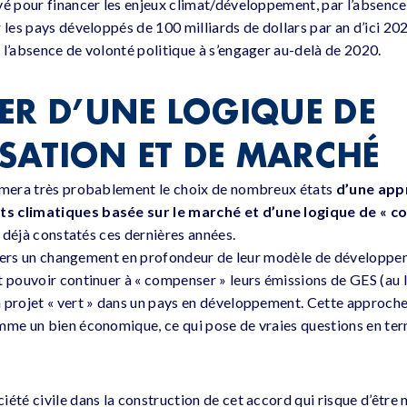
vé pour financer les enjeux climat/développement, par l’absence 
 les pays développés de 100 milliards de dollars par an d’ici 20
 l’absence de volonté politique à s’engager au-delà de 2020.
ER D’UNE LOGIQUE DE
ATION ET DE MARCHÉ
irmera très probablement le choix de nombreux états
d’une appr
s climatiques basée sur le marché et d’une logique de « 
es déjà constatés ces dernières années.
r vers un changement en profondeur de leur modèle de développeme
 pouvoir continuer à « compenser » leurs émissions de GES (au li
 projet « vert » dans un pays en développement. Cette approche
mme un bien économique, ce qui pose de vraies questions en ter
été civile dans la construction de cet accord qui risque d’être no