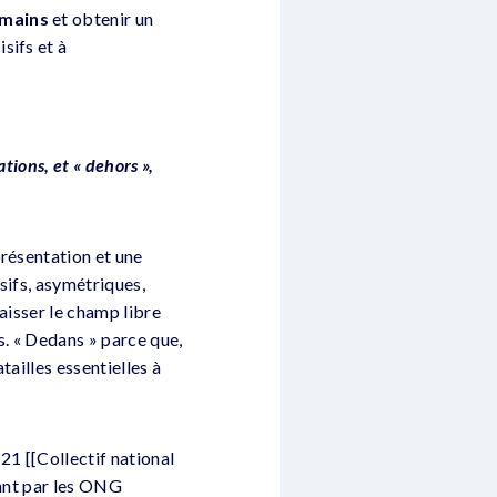
umains
et obtenir un
sifs et à
ations, et « dehors »,
présentation et une
usifs, asymétriques,
laisser le champ libre
s. « Dedans » parce que,
tailles essentielles à
21 [[Collectif national
sant par les ONG