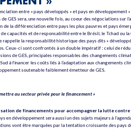
PEMENT »
renciation entre « pays développés » et pays en développement »
de GES sera, une nouvelle fois, au coeur des négociations sur l’
 de la différenciation entre pays les plus pauvres et pays éme
e capacités et de responsabilité entre le Brésil, le Tchad ou la
 rappelle la responsabilité historique des pays dits « développé
. Ceux-ci sont confrontés à un double impératif : celui de réd
ssions de GES, principales responsables des changements climat
u Sud à financer les coûts liés à l’adaptation aux changements cli
loppement soutenable faiblement émetteur de GES.
emettre au secteur privée pour le financement »
isation de financements pour accompagner la lutte contre
ys en développement sera aussi un des sujets majeurs à l’agenda
iations vont être marquées par la tentation croissante des pays 