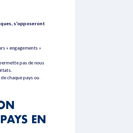
tiques, s’opposeront
leurs « engagements »
e permette pas de nous
états.
n de chaque pays ou
ION
 PAYS EN