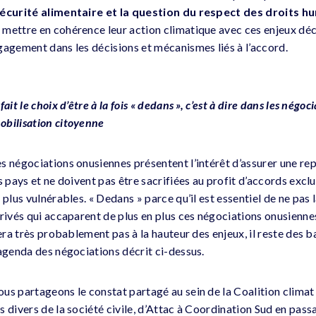
 sécurité alimentaire et la question du respect des droits h
mettre en cohérence leur action climatique avec ces enjeux déci
gagement dans les décisions et mécanismes liés à l’accord.
it le choix d’être à la fois « dedans », c’est à dire dans les négoci
obilisation citoyenne
es négociations onusiennes présentent l’intérêt d’assurer une re
s pays et ne doivent pas être sacrifiées au profit d’accords excl
 plus vulnérables. « Dedans » parce qu’il est essentiel de ne pas 
privés qui accaparent de plus en plus ces négociations onusienne
sera très probablement pas à la hauteur des enjeux, il reste des ba
’agenda des négociations décrit ci-dessus.
us partageons le constat partagé au sein de la Coalition climat 
s divers de la société civile, d’Attac à Coordination Sud en pas