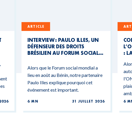
ARTICLE
ART
T
INTERVIEW : PAULO ILLES, UN
CO
DÉFENSEUR DES DROITS
L’O
BRÉSILIEN AU FORUM SOCIAL
: L
MONDIAL DU BÉNIN
CO
,
Alor
BU
Alors que le Forum social mondial a
auto
lieu en août au Bénin, notre partenaire
ment
l'ON
Paulo Illes explique pourquoi cet
ces
plai
événement est important.
ambi
2026
6 MN
31 JUILLET 2026
6 M