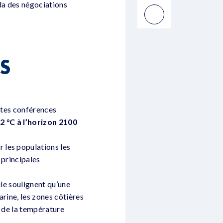
nda des négociations
S
entes conférences
2 °C à l’horizon 2100
 les populations les
 principales
ile soulignent qu’une
rine, les zones côtières
e de la température