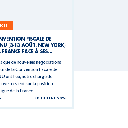
ICLE
NVENTION FISCALE DE
NU (3-13 AOÛT, NEW YORK)
A FRANCE FACE À SES
NTRADICTIONS
s que de nouvelles négociations
DGÉTAIRES
ur de la Convention fiscale de
U ont lieu, notre chargé de
doyer revient sur la position
güe de la France.
N
30 JUILLET 2026