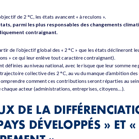
jectif de 2 °C, les états avancent « à reculons ».
états, parmi les plus responsables des changements clima
ridiquement contraignant.
partir de l’objectif global des « 2 °C » que les états déclineront 
ons » ce qui leur enlève tout caractère contraignant).
ont définies au niveau national, avec le risque que leur somme n
 trajectoire collective des 2 °C, au vu du manque d’ambition des 
 comprendre comment ces contributions seront réparties au sei
e chaque acteur (administrations, entreprises, citoyens…).
UX DE LA DIFFÉRENCIAT
PAYS DÉVELOPPÉS » ET «