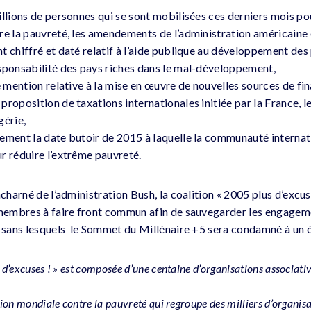
illions de personnes qui se sont mobilisées ces derniers mois po
re la pauvreté, les amendements de l’administration américain
 chiffré et daté relatif à l’aide publique au développement des 
sponsabilité des pays riches dans le mal-développement,
te mention relative à la mise en œuvre de nouvelles sources de f
roposition de taxations internationales initiée par la France, le 
gérie,
ement la date butoir de 2015 à laquelle la communauté internat
r réduire l’extrême pauvreté.
acharné de l’administration Bush, la coalition « 2005 plus d’excus
s membres à faire front commun afin de sauvegarder les engag
é sans lesquels le Sommet du Millénaire +5 sera condamné à un é
 d’excuses ! » est composée d’une centaine d’organisations associativ
ction mondiale contre la pauvreté qui regroupe des milliers d’organis