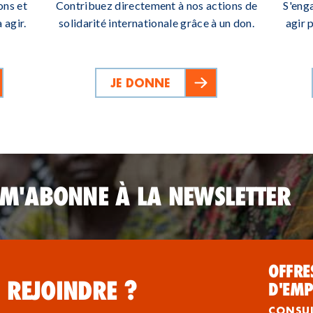
ons et
Contribuez directement à nos actions de
S'eng
 agir.
solidarité internationale grâce à un don.
agir 
JE DONNE
 M'ABONNE À LA NEWSLETTER
OFFRE
 REJOINDRE ?
D'EMP
CONSU