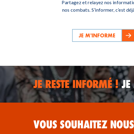
Partagez et relayez nos informati
nos combats. S’informer, c’est déjà
JE M'INFORME
JE RESTE INFORMÉ !
JE
VOUS SOUHAITEZ NOUS