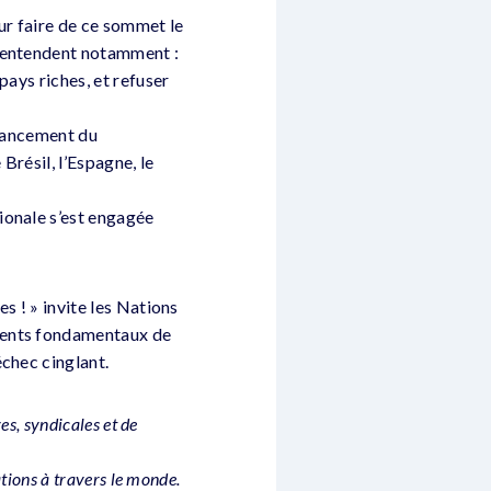
ur faire de ce sommet le
e entendent notamment :
pays riches, et refuser
inancement du
Brésil, l’Espagne, le
ionale s’est engagée
es ! » invite les Nations
ements fondamentaux de
chec cinglant.
es, syndicales et de
ations à travers le monde.