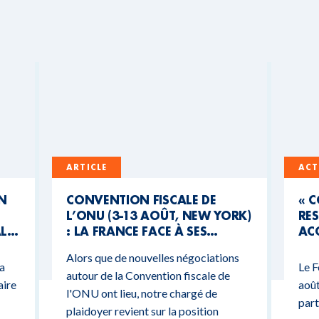
ARTICLE
ACT
UN
CONVENTION FISCALE DE
« 
L’ONU (3-13 AOÛT, NEW YORK)
RES
AL
: LA FRANCE FACE À SES
ACC
CONTRADICTIONS
MO
Alors que de nouvelles négociations
BUDGÉTAIRES
 a
Le F
autour de la Convention fiscale de
aire
août
l'ONU ont lieu, notre chargé de
part
plaidoyer revient sur la position