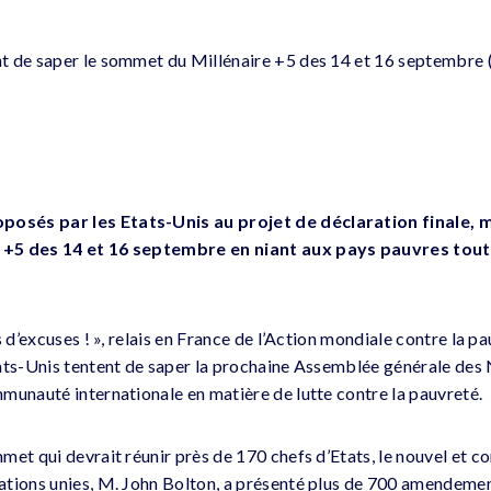
t de saper le sommet du Millénaire +5 des 14 et 16 septembre
sés par les Etats-Unis au projet de déclaration finale, 
+5 des 14 et 16 septembre en niant aux pays pauvres tout
s d’excuses ! », relais en France de l’Action mondiale contre la 
ats-Unis tentent de saper la prochaine Assemblée générale des N
munauté internationale en matière de lutte contre la pauvreté.
met qui devrait réunir près de 170 chefs d’Etats, le nouvel et
tions unies, M. John Bolton, a présenté plus de 700 amendemen