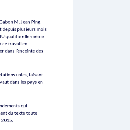
 Gabon M. Jean Ping,
t depuis plusieurs mois
ONU qualifie elle-même
 ce travail en
r dans l’enceinte des
ations unies, faisant
évaut dans les pays en
mendements qui
ent du texte toute
i 2015.