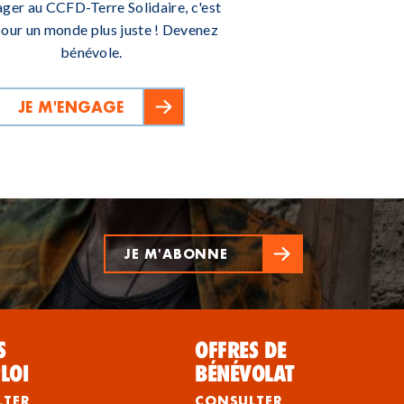
ager au CCFD-Terre Solidaire, c'est
pour un monde plus juste ! Devenez
bénévole.
JE M'ENGAGE
JE M'ABONNE
S
OFFRES DE
LOI
BÉNÉVOLAT
LTER
CONSULTER