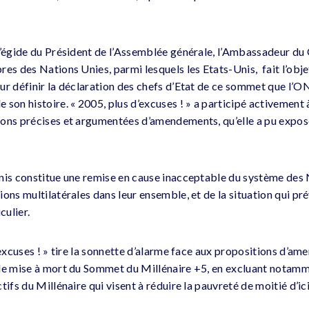
l’égide du Président de l’Assemblée générale, l’Ambassadeur du
es des Nations Unies, parmi lesquels les Etats-Unis, fait l’obje
ur définir la déclaration des chefs d’Etat de ce sommet que l’
son histoire. « 2005, plus d’excuses ! » a participé activement à
ons précises et argumentées d’amendements, qu’elle a pu expose
nis constitue une remise en cause inacceptable du système des N
ons multilatérales dans leur ensemble, et de la situation qui pr
ulier.
’excuses ! » tire la sonnette d’alarme face aux propositions d’a
le mise à mort du Sommet du Millénaire +5, en excluant notamm
tifs du Millénaire qui visent à réduire la pauvreté de moitié d’ic