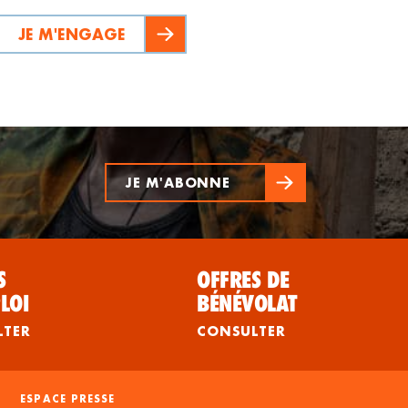
JE M'ENGAGE
JE M'ABONNE
S
OFFRES DE
LOI
BÉNÉVOLAT
LTER
CONSULTER
ESPACE PRESSE