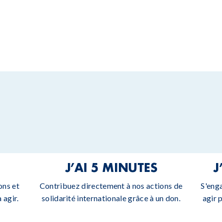
J’AI 5 MINUTES
J
ons et
Contribuez directement à nos actions de
S'eng
 agir.
solidarité internationale grâce à un don.
agir 