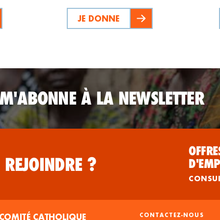
JE DONNE
 M'ABONNE À LA NEWSLETTER
OFFRE
 REJOINDRE ?
D'EMP
CONSU
COMITÉ CATHOLIQUE
CONTACTEZ-NOUS