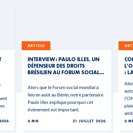
ARTICLE
ART
T
INTERVIEW : PAULO ILLES, UN
CO
DÉFENSEUR DES DROITS
L’O
BRÉSILIEN AU FORUM SOCIAL
: L
MONDIAL DU BÉNIN
CO
,
Alor
BU
Alors que le Forum social mondial a
auto
lieu en août au Bénin, notre partenaire
ment
l'ON
Paulo Illes explique pourquoi cet
ces
plai
événement est important.
ambi
2026
6 MN
31 JUILLET 2026
6 M