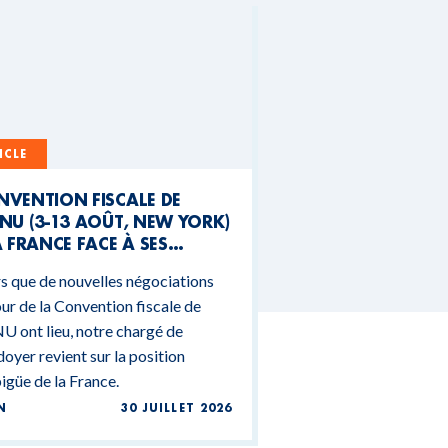
ICLE
NVENTION FISCALE DE
NU (3-13 AOÛT, NEW YORK)
A FRANCE FACE À SES
NTRADICTIONS
s que de nouvelles négociations
DGÉTAIRES
ur de la Convention fiscale de
U ont lieu, notre chargé de
doyer revient sur la position
güe de la France.
N
30 JUILLET 2026