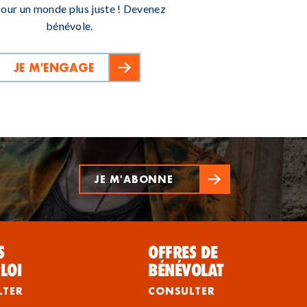
pour un monde plus juste ! Devenez
bénévole.
JE M'ENGAGE
JE M'ABONNE
S
OFFRES DE
LOI
BÉNÉVOLAT
LTER
CONSULTER