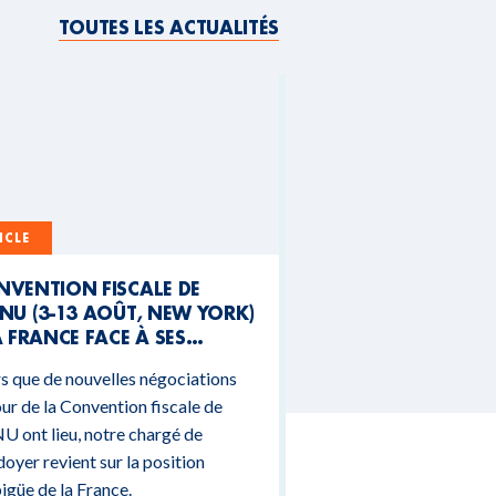
TOUTES LES ACTUALITÉS
ICLE
NVENTION FISCALE DE
NU (3-13 AOÛT, NEW YORK)
A FRANCE FACE À SES
NTRADICTIONS
s que de nouvelles négociations
DGÉTAIRES
ur de la Convention fiscale de
U ont lieu, notre chargé de
doyer revient sur la position
güe de la France.