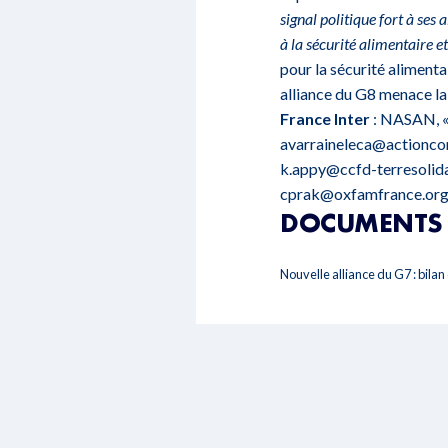
signal politique fort à ses 
à la sécurité alimentaire e
pour la sécurité alimentai
alliance du G8 menace la
France Inter
:
NASAN, « 
avarraineleca@actioncon
k.appy@ccfd-terresolidai
cprak@oxfamfrance.org 
DOCUMENTS 
Nouvelle alliance du G7 : bilan