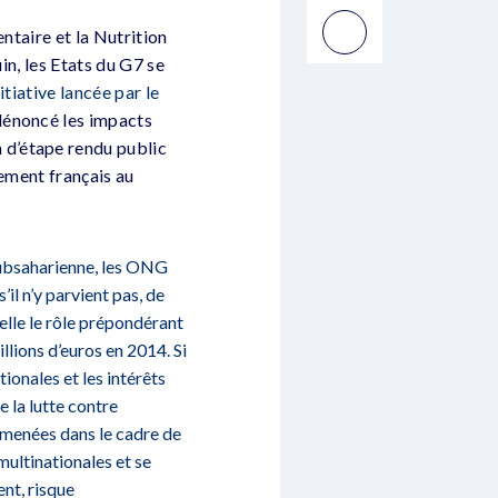
ntaire et la Nutrition
in, les Etats du G7 se
nitiative lancée par le
dénoncé les impacts
n d’étape rendu public
nement français au
 Subsaharienne, les ONG
il n’y parvient pas, de
elle le rôle prépondérant
llions d’euros en 2014. Si
onales et les intérêts
e la lutte contre
es menées dans le cadre de
multinationales et se
ent, risque