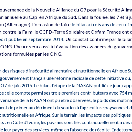
 gouvernance de la Nouvelle Alliance du G7 pour la Sécurité Alime
 annuelle au Cap, en Afrique du Sud. Dans la foulée, les 7 et 8 ju
au (Allemagne). L’occasion de faire
le bilan à trois ans de cette i
 contre la Faim, le CCFD-Terre Solidaire et Oxfam France ont 
port publié en septembre 2014
. Un constat confirmé par le bila
is ONG. L’heure sera aussi à l’évaluation des avancées du gouver
tions formulées par les ONG.
n des risques d’insécurité alimentaire et nutritionnelle en Afrique
ouvernement français une réforme radicale de cette initiative ou, s’
 G7 de juin 2015. Le bilan d’étape de la NASAN publié ce jour, rapp
nce : elle compte parmi ses trois premiers contributeurs avec 754 mi
vernance de la NASAN ont pu être observées, le poids des multinati
ent de primer au détriment du soutien à l’agriculture paysanne et d
t nutritionnelle en Afrique. Sur le terrain, les impacts des politiqu
: en Côte d’Ivoire, les paysans sont liés contractuellement à des 
de leur payer des services, même en l’absence de récolte. Endettem