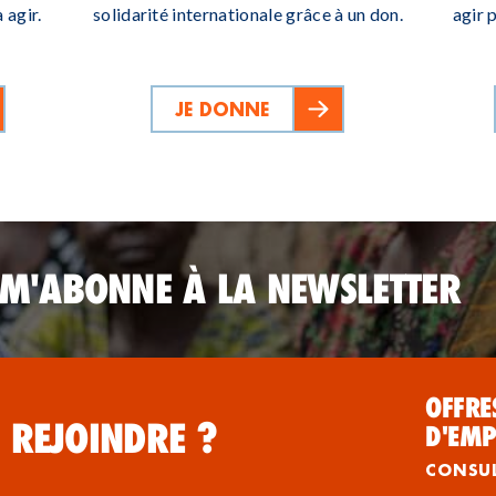
 agir.
solidarité internationale grâce à un don.
agir 
JE DONNE
 M'ABONNE À LA NEWSLETTER
OFFRE
 REJOINDRE ?
D'EMP
CONSU