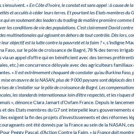
 s’ensuivent. «
En Côte d’Ivoire, le constat est sans appel : à cause de l
ttés et acculés à céder leurs terres. Et pourtant les Etats membres du 
 qui en soutenant des leaders du trading de matière première comme 
ver les conditions de vie des populations. C’est clairement David contre 
 des multinationales qui agissent en dehors de tout contrôle. Dès lors, 
 leur objectif est la lutte contre la pauvreté et la faim ?
», s’indigne M
na Faso, sur le pôle de croissance de Bagré, 78 % des terres irrigab
 via un appel d’offre qui en bénéficient avec des termes préférentie
ales, etc.) en concurrence déloyale avec des agriculteurs familiaux d
antes. «
Il est extrêmement choquant de constater qu’au Burkina Faso, p
la mise en œuvre de la NASAN, plus de 9 000 paysans sont déplacés des te
ises de s’installer sur le pôle de croissance de Bagré. Les compensation
locales, les standards internationaux loin d’être respectés, et les risque
jamais
», dénonce Clara Jamart d’Oxfam France. Depuis le lancemen
nes et des Etats membres du G7 ont interpellé leurs gouvernements e
 Elles exigent la fin des projets d’investissements et des réformes lé
ourageants ont été donnés par la France au sein de la NASAN, ces i
 Pour Peggy Pascal, d’Action Contre la Faim, «
la France doit montre