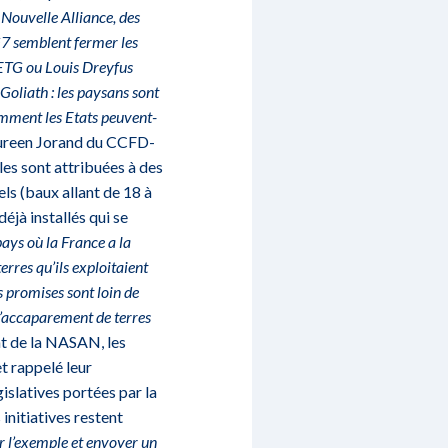
a Nouvelle Alliance, des
G7 semblent fermer les
ETG ou Louis Dreyfus
Goliath : les paysans sont
comment les Etats peuvent-
aureen Jorand du CCFD-
les sont attribuées à des
ls (baux allant de 18 à
éjà installés qui se
ays où la France a la
rres qu’ils exploitaient
s promises sont loin de
s d’accaparement de terres
t de la NASAN, les
t rappelé leur
gislatives portées par la
nitiatives restent
r l’exemple et envoyer un