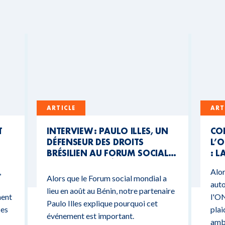
ARTICLE
ART
T
INTERVIEW : PAULO ILLES, UN
CO
DÉFENSEUR DES DROITS
L’O
BRÉSILIEN AU FORUM SOCIAL
: L
MONDIAL DU BÉNIN
CO
,
Alor
BU
Alors que le Forum social mondial a
auto
lieu en août au Bénin, notre partenaire
ment
l'ON
Paulo Illes explique pourquoi cet
ces
plai
événement est important.
ambi