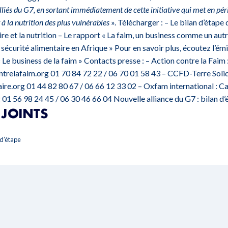
alliés du G7, en sortant immédiatement de cette initiative qui met en péril
t à la nutrition des plus vulnérables
». Télécharger : –
Le bilan d’étape 
re et la nutrition
– Le rapport
« La faim, un business comme un aut
 sécurité alimentaire en Afrique
» Pour en savoir plus, écoutez l’ém
Le business de la faim »
Contacts presse : – Action contre la Faim
trelafaim.org 01 70 84 72 22 / 06 70 01 58 43 – CCFD-Terre Solid
re.org 01 44 82 80 67 / 06 66 12 33 02 – Oxfam international : Ca
01 56 98 24 45 / 06 30 46 66 04
Nouvelle alliance du G7 : bilan d’
JOINTS
 d’étape