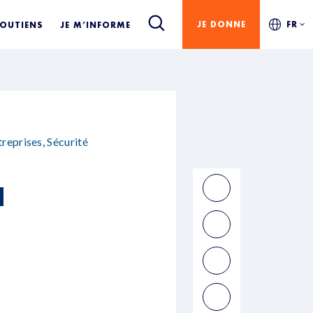
JE DONNE
FR
SOUTIENS
JE M’INFORME
treprises
,
Sécurité
N