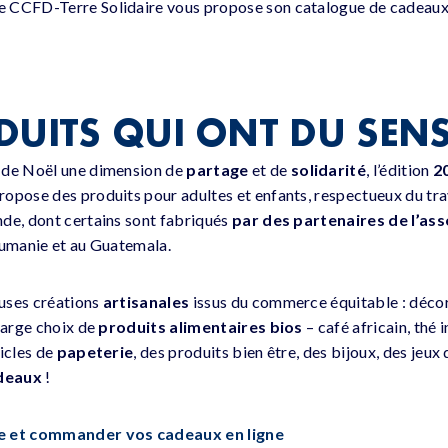
 CCFD-Terre Solidaire vous propose son catalogue de cadeaux 
DUITS QUI ONT DU SEN
 de Noël une dimension de
partage
et de
solidarité
, l’édition
2
opose des produits pour adultes et enfants, respectueux du tra
de, dont certains sont fabriqués
par des partenaires de l’ass
oumanie et au Guatemala.
uses créations
artisanales
issus du commerce équitable : décor
 large choix de
produits alimentaires bios
– café africain, thé 
ticles de
papeterie
, des produits bien être, des bijoux, des jeux
adeaux
!
ue et commander vos cadeaux en ligne