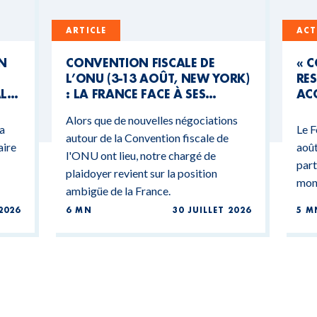
ARTICLE
ACT
UN
CONVENTION FISCALE DE
« 
L’ONU (3-13 AOÛT, NEW YORK)
RES
AL
: LA FRANCE FACE À SES
ACC
CONTRADICTIONS
MO
Alors que de nouvelles négociations
BUDGÉTAIRES
 a
Le F
autour de la Convention fiscale de
aire
août
l'ONU ont lieu, notre chargé de
part
plaidoyer revient sur la position
mond
ambigüe de la France.
2026
6 MN
30 JUILLET 2026
5 M