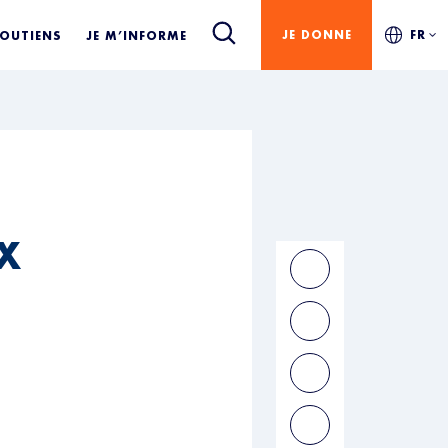
JE DONNE
FR
SOUTIENS
JE M’INFORME
X