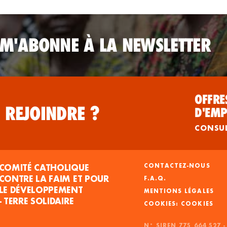
 M'ABONNE À LA NEWSLETTER
OFFRE
 REJOINDRE ?
D'EMP
CONSU
COMITÉ CATHOLIQUE
CONTACTEZ-NOUS
CONTRE LA FAIM ET POUR
F.A.Q.
LE DÉVELOPPEMENT
MENTIONS LÉGALES
- TERRE SOLIDAIRE
COOKIES
N° SIREN 775 664 527 