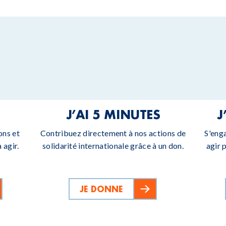
J’AI 5 MINUTES
J
ons et
Contribuez directement à nos actions de
S'eng
 agir.
solidarité internationale grâce à un don.
agir 
JE DONNE