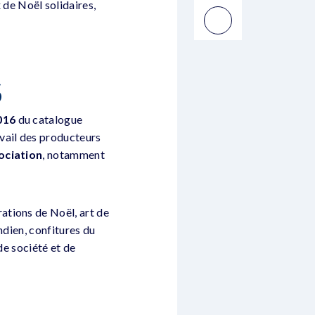
de Noël solidaires,
S
016
du catalogue
vail des producteurs
ociation
, notamment
ations de Noël, art de
indien, confitures du
 de société et de