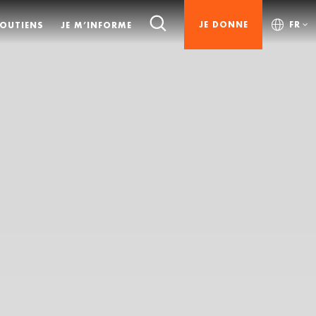
JE DONNE
FR
SOUTIENS
JE M’INFORME