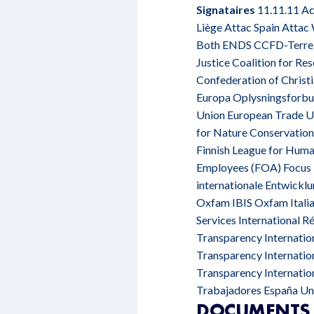
Signataires
11.11.11 Ac
Liège Attac Spain Attac
Both ENDS CCFD-Terre So
Justice Coalition for R
Confederation of Christ
Europa Oplysningsforbun
Union European Trade Un
for Nature Conservation
Finnish League for Huma
Employees (FOA) Focus K
internationale Entwickl
Oxfam IBIS Oxfam Italia 
Services International 
Transparency Internatio
Transparency Internation
Transparency Internatio
Trabajadores España Uni
DOCUMENTS 