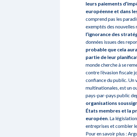
leurs paiements d’imp
européenne et dans les 
comprend pas les paradis
exemptés des nouvelles 
l’ignorance des straté
données issues des report
probable que cela aura
partie de leur planific
monde cherche à se remet
contre l’évasion fiscale j
confiance du public. Un 
multinationales, est un o
pays-par-pays public dep
organisations soussign
États membres et la pr
européen
. La législati
entreprises et combler l
Pour en savoir plus : Ar