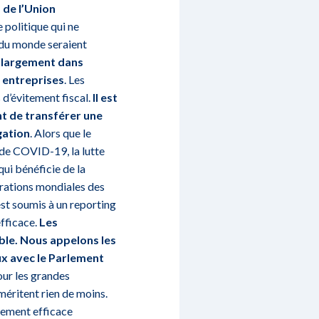
 de l’Union
e politique qui ne
 du monde seraient
t largement dans
s entreprises
. Les
d’évitement fiscal.
Il est
t de transférer une
gation
. Alors que le
de COVID-19, la lutte
qui bénéficie de la
érations mondiales des
 est soumis à un reporting
efficace.
Les
ble. Nous appelons les
ux avec le Parlement
our les grandes
méritent rien de moins.
lement efficace