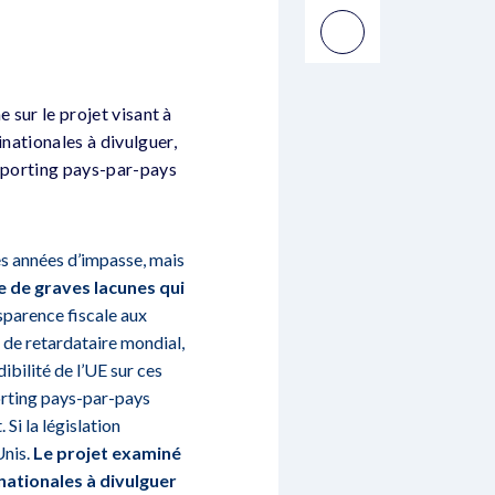
e sur le projet visant à
inationales à divulguer,
 reporting pays-par-pays
s années d’impasse, mais
e de graves lacunes qui
nsparence fiscale aux
 de retardataire mondial,
ibilité de l’UE sur ces
orting pays-par-pays
Si la législation
Unis.
Le projet examiné
nationales à divulguer