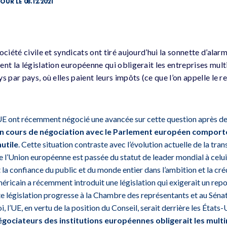
OUR LE 08.12.2021
ciété civile et syndicats ont tiré aujourd’hui la sonnette d’alarm
nt la législation européenne qui obligerait les entreprises mult
s par pays, où elles paient leurs impôts (ce que l’on appelle le
UE ont récemment négocié une avancée sur cette question après de
 en cours de négociation avec le Parlement européen comport
utile
. Cette situation contraste avec l’évolution actuelle de la tra
e l’Union européenne est passée du statut de leader mondial à celui
la confiance du public et du monde entier dans l’ambition et la créd
éricain a récemment introduit une législation qui exigerait un rep
 législation progresse à la Chambre des représentants et au Sénat. 
, l’UE, en vertu de la position du Conseil, serait derrière les États-
égociateurs des institutions européennes obligerait les multi