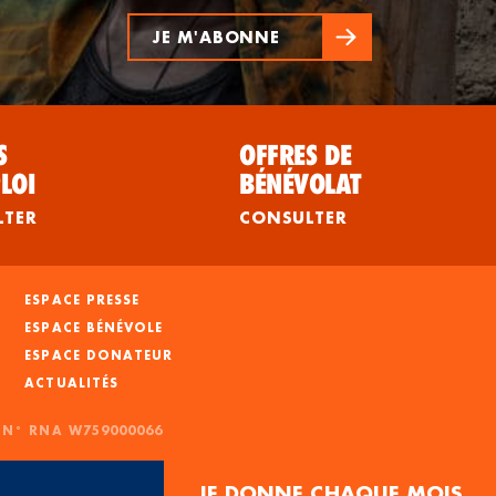
JE M'ABONNE
S
OFFRES DE
LOI
BÉNÉVOLAT
LTER
CONSULTER
ESPACE PRESSE
ESPACE BÉNÉVOLE
ESPACE DONATEUR
ACTUALITÉS
- N° RNA W759000066
JE DONNE CHAQUE MOIS