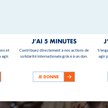
J’AI 5 MINUTES
J
ons et
Contribuez directement à nos actions de
S'eng
 agir.
solidarité internationale grâce à un don.
agir 
JE DONNE