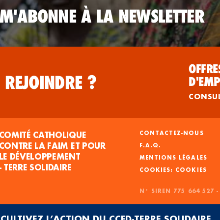
 M'ABONNE À LA NEWSLETTER
OFFRE
 REJOINDRE ?
D'EMP
CONSU
COMITÉ CATHOLIQUE
CONTACTEZ-NOUS
CONTRE LA FAIM ET POUR
F.A.Q.
LE DÉVELOPPEMENT
MENTIONS LÉGALES
- TERRE SOLIDAIRE
COOKIES
N° SIREN 775 664 527 
CULTIVEZ L’ACTION DU CCFD-TERRE SOLIDAIRE