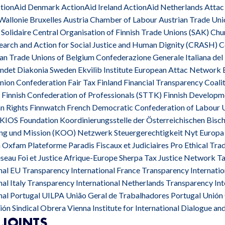
tionAid Denmark ActionAid Ireland ActionAid Netherlands Attac 
 Wallonie Bruxelles Austria Chamber of Labour Austrian Trade U
lidaire Central Organisation of Finnish Trade Unions (SAK) Chur
esearch and Action for Social Justice and Human Dignity (CRASH)
ian Trade Unions of Belgium Confederazione Generale Italiana del
det Diakonia Sweden Ekvilib Institute European Attac Network 
ion Confederation Fair Tax Finland Financial Transparency Coalit
 Finnish Confederation of Professionals (STTK) Finnish Develop
n Rights Finnwatch French Democratic Confederation of Labour U
IOS Foundation Koordinierungsstelle der Österreichischen Bisc
ung und Mission (KOO) Netzwerk Steuergerechtigkeit Nyt Europa
Oxfam Plateforme Paradis Fiscaux et Judiciaires Pro Ethical Trad
Réseau Foi et Justice Afrique-Europe Sherpa Tax Justice Network 
nal EU Transparency International France Transparency Internati
al Italy Transparency International Netherlands Transparency Int
nal Portugal UILPA União Geral de Trabalhadores Portugal Unión
ón Sindical Obrera Vienna Institute for International Dialogue a
JOINTS