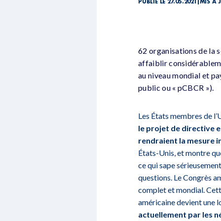
PUBLIÉ LE 27.05.2021
|
MIS À J
62 organisations de la so
affaiblir considérableme
au niveau mondial et pay
public ou « pCBCR »).
Les États membres de l’
le projet de directive
rendraient la mesure in
États-Unis, et montre qu
ce qui sape sérieusement 
questions. Le Congrès am
complet et mondial. Cette
américaine devient une loi
actuellement par les n