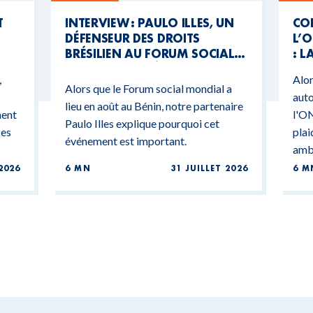
T
INTERVIEW : PAULO ILLES, UN
CO
DÉFENSEUR DES DROITS
L’O
BRÉSILIEN AU FORUM SOCIAL
: L
MONDIAL DU BÉNIN
CO
,
Alor
BU
Alors que le Forum social mondial a
auto
lieu en août au Bénin, notre partenaire
ment
l'ON
Paulo Illes explique pourquoi cet
ces
plai
événement est important.
ambi
2026
6 MN
31 JUILLET 2026
6 M