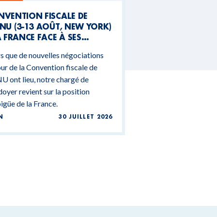
NVENTION FISCALE DE
NU (3-13 AOÛT, NEW YORK)
A FRANCE FACE À SES
NTRADICTIONS
s que de nouvelles négociations
DGÉTAIRES
ur de la Convention fiscale de
U ont lieu, notre chargé de
doyer revient sur la position
güe de la France.
N
30 JUILLET 2026