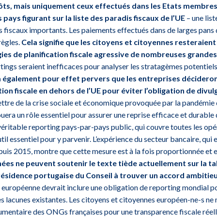
ôts, mais uniquement ceux effectués dans les Etats membres
pays figurant sur la liste des paradis fiscaux de l’UE
– une list
 fiscaux importants. Les paiements effectués dans de larges pans
règles.
Cela signifie que les citoyens et citoyennes resteraien
gies de planification fiscale agressive de nombreuses grande
ings seraient inefficaces pour analyser les stratagèmes potentiels 
 également pour effet pervers que les entreprises décideron
ation fiscale en dehors de l’UE pour éviter l’obligation de divul
tre de la crise sociale et économique provoquée par la pandémie 
ouera un rôle essentiel pour assurer une reprise efficace et durable 
véritable reporting pays-par-pays public, qui couvre toutes les op
util essentiel pour y parvenir. L’expérience du secteur bancaire, qui
uis 2015, montre que cette mesure est à la fois proportionnée et 
ées ne peuvent soutenir le texte tiède actuellement sur la ta
ésidence portugaise du Conseil à trouver un accord ambitie
on européenne devrait inclure une obligation de reporting mondial p
es lacunes existantes. Les citoyens et citoyennes européen-ne-s ne 
gumentaire des ONGs françaises pour une transparence fiscale réel