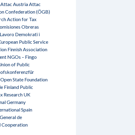
Attac Austria Attac
nion Confederation (ÖGB)
ch Action for Tax
 Comisiones Obreras
 Lavoro Demokrati i
European Public Service
ion Finnish Association
ment NGOs – Fingo
nion of Public
hofskonferenzfür
 Open State Foundation
e Finland Public
Tax Research UK
onal Germany
ernational Spain
 General de
nd Cooperation