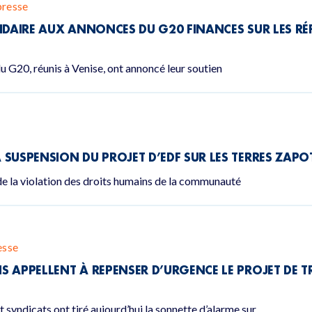
resse
IDAIRE AUX ANNONCES DU G20 FINANCES SUR LES RÉ
u G20, réunis à Venise, ont annoncé leur soutien
 SUSPENSION DU PROJET D’EDF SUR LES TERRES ZAP
e la violation des droits humains de la communauté
esse
 APPELLENT À REPENSER D’URGENCE LE PROJET DE T
t syndicats ont tiré aujourd’hui la sonnette d’alarme sur