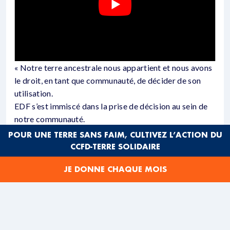
« Notre terre ancestrale nous appartient et nous avons
le droit, en tant que communauté, de décider de son
utilisation.
EDF s’est immiscé dans la prise de décision au sein de
notre communauté.
Nous demandons à EDF de suspendre le projet tant
POUR UNE TERRE SANS FAIM, CULTIVEZ L’ACTION DU
qu’aucune consultation libre et préalable n’a eu lieu et
CCFD-TERRE SOLIDAIRE
que nous ayons – ou non – donné notre consentement
JE DONNE CHAQUE MOIS
au projet ».>
Tels sont les droits essentiels que rappellent
Guadalupe Ramirez, représentante de la communauté
Unión Hidalgo, à EDF, et qu’elle voudrait voir
respecter.