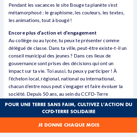
Pendant les vacances le site Bouge ta planète s’est
métamorphosé : le graphisme, les couleurs, les textes,
les animations, tout à bougé !
Encore plus d’action et d’engagement
Au collège ou au lycée, tu peux te présenter comme
délégué de classe. Dans ta ville, peut-être existe-t-il un
conseil municipal des jeunes ? Dans ces lieux de
gouvernance sont prises des décisions qui ont un
impact sur ta vie. Toi aussi, tu peux y participer ! À
l’échelon local, régional, national ou international,
chacun d’entre nous peut s’engager et faire évoluer la
société. Depuis 50 ans, au sein du CCFD-Terre
Solidaire, des femmes et des hommes, au Sud comme
POUR UNE TERRE SANS FAIM, CULTIVEZ L’ACTION DU
au Nord, défendent les droits fondamentaux.
CCFD-TERRE SOLIDAIRE
Comment peux-tu agir en faveur de ces droits ici
et là-bas et devenir Bougeur de planète ?
JE DONNE CHAQUE MOIS
En allant sur le site :
http://www.bougetaplanete.org/